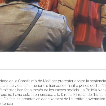
plaça de la Constitució de Maó per protestar contra la sentènci
ats de violar una menor els han condemnat a penes de 10 i 12 
us feministes han fet a través de les xarxes socials. La Policia N
ja que no havia estat comunicada a la Direcció Insular de l’Estat
t. Els fets es posaran en coneixement de l’autoritat governativa a l
entència