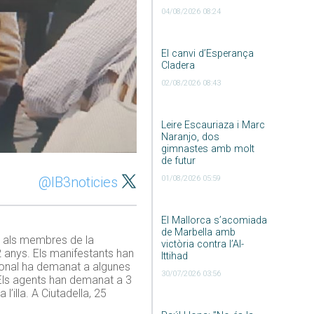
04/08/2026 08:24
El canvi d’Esperança
Cladera
02/08/2026 08:43
Leire Escauriaza i Marc
Naranjo, dos
gimnastes amb molt
de futur
01/08/2026 05:59
@IB3noticies
El Mallorca s’acomiada
de Marbella amb
a als membres de la
victòria contra l’Al-
anys. Els manifestants han
Ittihad
acional ha demanat a algunes
30/07/2026 03:56
. Els agents han demanat a 3
’illa. A Ciutadella, 25