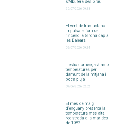
s’Albufera des Grau
20/07/2026 09:33
El vent de tramuntana
impulsa el fum de
l’incendi a Girona cap a
les Balears
03/07/2026 09:24
L’estiu començarà amb
temperatures per
damunt de la mitjana i
poca pluja
09/06/2026 02:52
El mes de maig
d’enguany presenta la
temperatura més alta
registrada a la mar des
de 1982