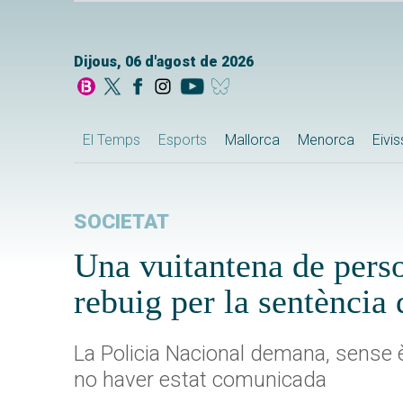
Dijous, 06 d'agost de 2026
El Temps
Esports
Mallorca
Menorca
Eivi
SOCIETAT
Una vuitantena de perso
rebuig per la sentènci
La Policia Nacional demana, sense è
no haver estat comunicada