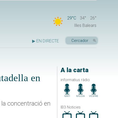
29°C
34°
26°
Illes Balears
▶ EN DIRECTE
A la carta
tadella en
informatius ràdio
MATÍ
MIGDIA
VESPRE
 la concentració en
IB3 Noticies