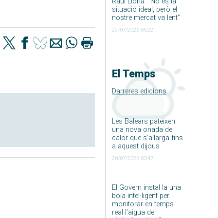
Raúl Llona: ”No és la
situació ideal, però el
nostre mercat va lent”
29/07/2026 05:22
El Temps
Darreres edicions
Les Balears pateixen
una nova onada de
calor que s’allarga fins
a aquest dijous
20/07/2026 03:47
El Govern instal·la una
boia intel·ligent per
monitorar en temps
real l’aigua de