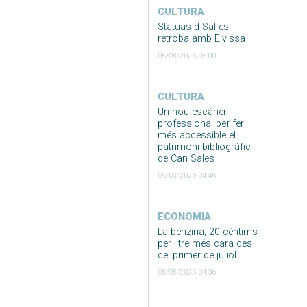
CULTURA
Statuas d Sal es
retroba amb Eivissa
05/08/2026 05:00
CULTURA
Un nou escàner
professional per fer
més accessible el
patrimoni bibliogràfic
de Can Sales
05/08/2026 04:46
ECONOMIA
La benzina, 20 cèntims
per litre més cara des
del primer de juliol
05/08/2026 04:36