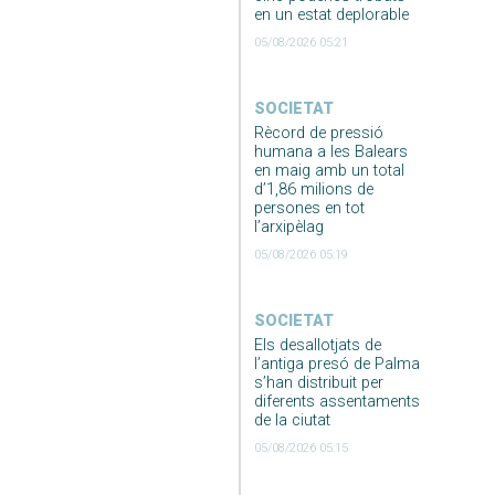
en un estat deplorable
05/08/2026 05:21
SOCIETAT
Rècord de pressió
humana a les Balears
en maig amb un total
d’1,86 milions de
persones en tot
l’arxipèlag
05/08/2026 05:19
SOCIETAT
Els desallotjats de
l’antiga presó de Palma
s’han distribuit per
diferents assentaments
de la ciutat
05/08/2026 05:15