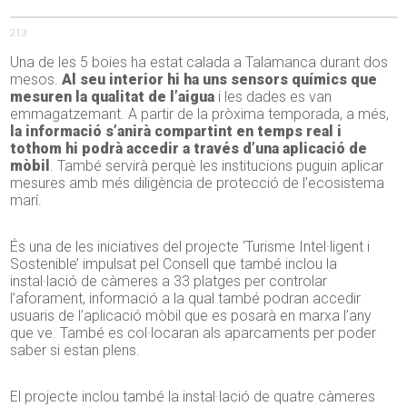
213
Una de les 5 boies ha estat calada a Talamanca durant dos
mesos.
Al seu interior hi ha uns sensors químics que
mesuren la qualitat de l’aigua
i les dades es van
emmagatzemant. A partir de la pròxima temporada, a més,
la informació s’anirà compartint en temps real i
tothom hi podrà accedir a través d’una aplicació de
mòbil
. També servirà perquè les institucions puguin aplicar
mesures amb més diligència de protecció de l’ecosistema
marí.
És una de les iniciatives del projecte ‘Turisme Intel·ligent i
Sostenible’ impulsat pel Consell que també inclou la
instal·lació de càmeres a 33 platges per controlar
l’aforament, informació a la qual també podran accedir
usuaris de l’aplicació mòbil que es posarà en marxa l’any
que ve. També es col·locaran als aparcaments per poder
saber si estan plens.
El projecte inclou també la instal·lació de quatre càmeres