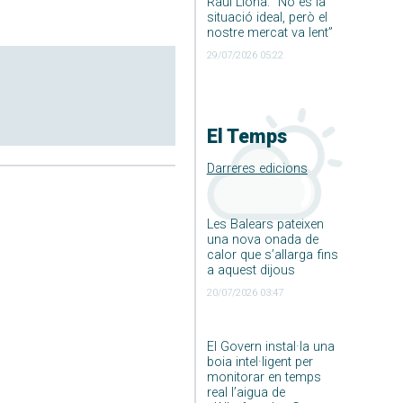
Raúl Llona: ”No és la
situació ideal, però el
nostre mercat va lent”
29/07/2026 05:22
El Temps
Darreres edicions
Les Balears pateixen
una nova onada de
calor que s’allarga fins
a aquest dijous
20/07/2026 03:47
El Govern instal·la una
boia intel·ligent per
monitorar en temps
real l’aigua de