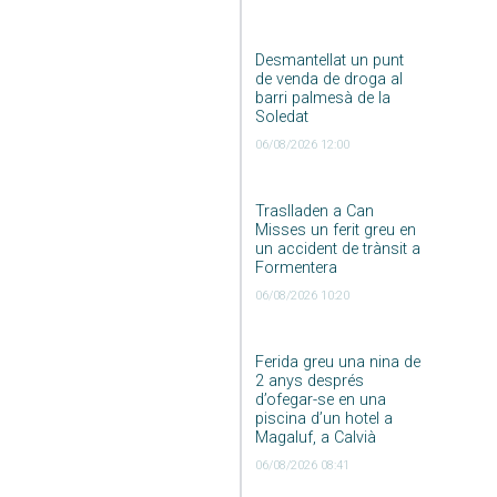
Desmantellat un punt
de venda de droga al
barri palmesà de la
Soledat
06/08/2026 12:00
Traslladen a Can
Misses un ferit greu en
un accident de trànsit a
Formentera
06/08/2026 10:20
Ferida greu una nina de
2 anys després
d’ofegar-se en una
piscina d’un hotel a
Magaluf, a Calvià
06/08/2026 08:41