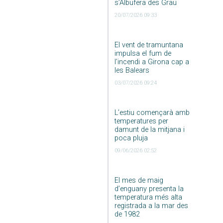
s’Albufera des Grau
20/07/2026 09:33
El vent de tramuntana
impulsa el fum de
l’incendi a Girona cap a
les Balears
03/07/2026 09:24
L’estiu començarà amb
temperatures per
damunt de la mitjana i
poca pluja
09/06/2026 02:52
El mes de maig
d’enguany presenta la
temperatura més alta
registrada a la mar des
de 1982