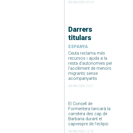
09/06/2026 01:24
Darrers
titulars
ESPANYA
Ceuta reclama més
recursos i ajuda a la
resta d’autonomies per
l’acolliment de menors
migrants sense
acompanyants
06/08/2026 12:21
El Consell de
Formentera tancarà la
carretera des cap de
Barbaria durant el
capvespre de l’eclipsi
06/08/2026 12:19