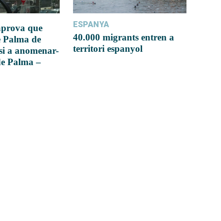
ESPANYA
 aprova que
40.000 migrants entren a
e Palma de
territori espanyol
si a anomenar-
de Palma –