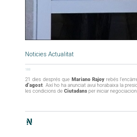
Noticies Actualitat
188
21 dies després que
Mariano Rajoy
rebés l’encàrre
d’agost
. Així ho ha anunciat avui horabaixa la pre
les condicions de
Ciutadans
per iniciar negociacion