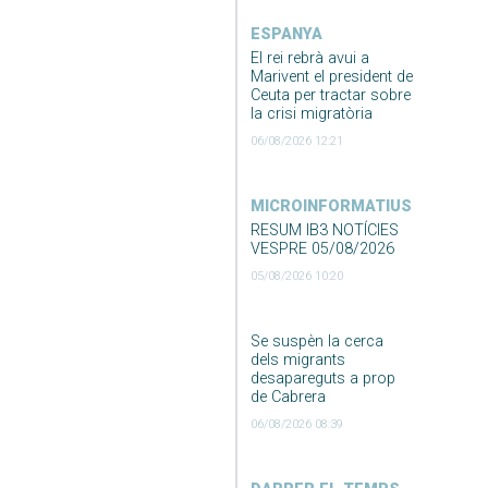
ESPANYA
El rei rebrà avui a
Marivent el president de
Ceuta per tractar sobre
la crisi migratòria
06/08/2026 12:21
MICROINFORMATIUS
RESUM IB3 NOTÍCIES
VESPRE 05/08/2026
05/08/2026 10:20
Se suspèn la cerca
dels migrants
desapareguts a prop
de Cabrera
06/08/2026 08:39