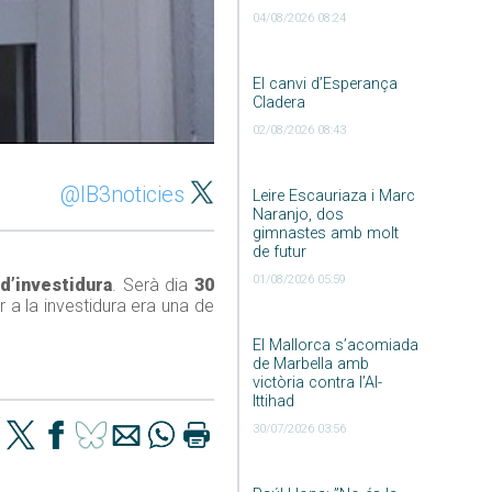
04/08/2026 08:24
El canvi d’Esperança
Cladera
02/08/2026 08:43
@IB3noticies
Leire Escauriaza i Marc
Naranjo, dos
gimnastes amb molt
de futur
01/08/2026 05:59
d’investidura
. Serà dia
30
r a la investidura era una de
El Mallorca s’acomiada
de Marbella amb
victòria contra l’Al-
Ittihad
30/07/2026 03:56