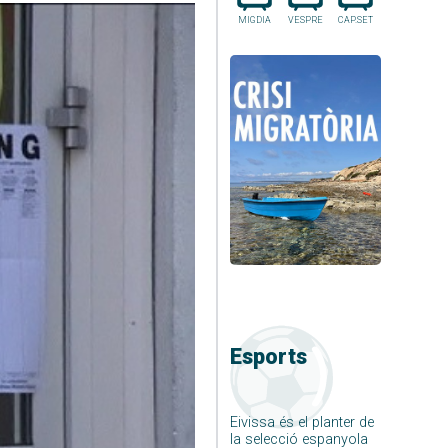
MIGDIA
VESPRE
CAP.SET
Esports
Eivissa és el planter de
la selecció espanyola