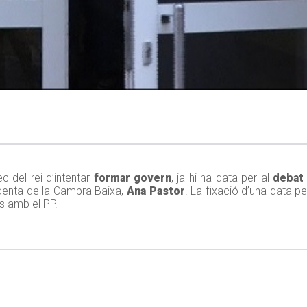
c del rei d’intentar
formar govern
, ja hi ha data per al
debat 
sidenta de la Cambra Baixa,
Ana Pastor
. La fixació d’una data pe
s amb el PP.