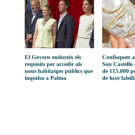
El Govern endureix els
Confisquen a
requisits per accedir als
Son Castelló
nous habitatges públics que
de 115.000 pe
impulsa a Palma
de luxe falsif