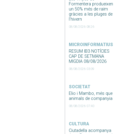
Formentera produeixen
un 50% més de raïm
gràcies a les pluges de
l’hivern
08/08/2026 08:26
MICROINFORMATIUS
RESUM IB3 NOTÍCIES
CAP DE SETMANA
MIGDIA 08/08/2026
08/08/2026 03:09
SOCIETAT
Elio i Mambo, més que
animals de companyia
08/08/2026 07:40
CULTURA
Ciutadella acompanya