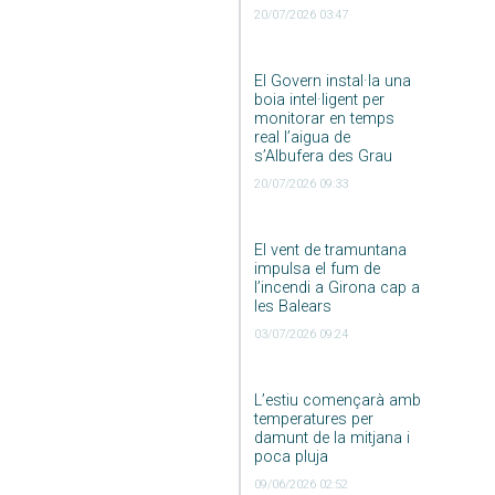
20/07/2026 03:47
El Govern instal·la una
boia intel·ligent per
monitorar en temps
real l’aigua de
s’Albufera des Grau
20/07/2026 09:33
El vent de tramuntana
impulsa el fum de
l’incendi a Girona cap a
les Balears
03/07/2026 09:24
L’estiu començarà amb
temperatures per
damunt de la mitjana i
poca pluja
09/06/2026 02:52