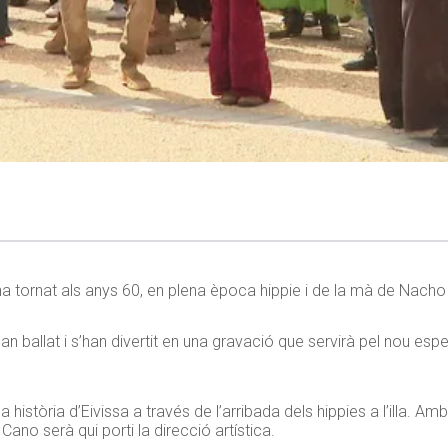
, ha tornat als anys 60, en plena època hippie i de la mà de Nach
 ballat i s’han divertit en una gravació que servirà pel nou e
 la història d’Eivissa a través de l’arribada dels hippies a l’illa. 
ano serà qui porti la direcció artística.