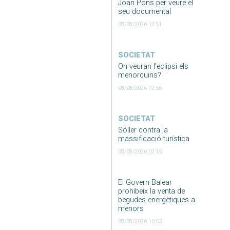
Joan Pons per veure el
seu documental
08/08/2026 12:51
SOCIETAT
On veuran l’eclipsi els
menorquins?
08/08/2026 12:55
SOCIETAT
Sóller contra la
massificació turística
08/08/2026 02:15
El Govern Balear
prohibeix la venta de
begudes energètiques a
menors
08/08/2026 10:53