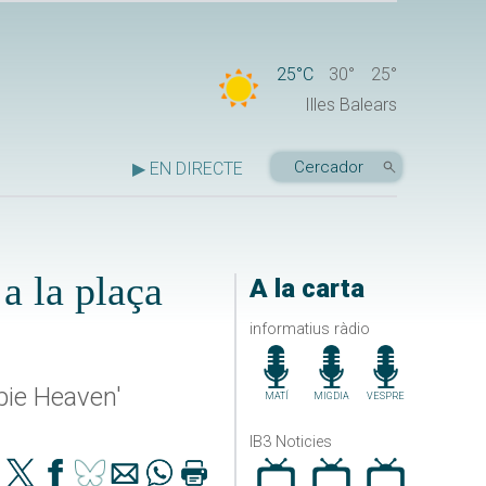
25°C
30°
25°
Illes Balears
▶ EN DIRECTE
a la plaça
A la carta
informatius ràdio
pie Heaven'
MATÍ
MIGDIA
VESPRE
IB3 Noticies