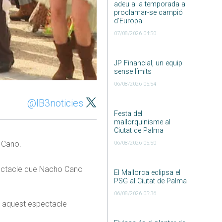
adeu a la temporada a
proclamar-se campió
d’Europa
07/08/2026 04:50
JP Financial, un equip
sense límits
06/08/2026 05:54
@IB3noticies
Festa del
mallorquinisme al
Ciutat de Palma
o Cano.
06/08/2026 05:50
spectacle que Nacho Cano
El Mallorca eclipsa el
PSG al Ciutat de Palma
06/08/2026 05:36
Amb aquest espectacle