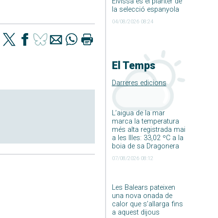
Eivissa és el planter de
la selecció espanyola
04/08/2026 08:24
El Temps
Darreres edicions
L’aigua de la mar
marca la temperatura
més alta registrada mai
a les Illes: 33,02 ºC a la
boia de sa Dragonera
07/08/2026 08:12
Les Balears pateixen
una nova onada de
calor que s’allarga fins
a aquest dijous