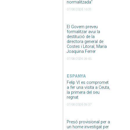
normalitzada”
07/08/2026 10:31
El Govern preveu
formalitzar avui la
destitució de la
directora general de
Costes i Litoral, Maria
Joaquina Ferrer
07/08/2026 09:45
ESPANYA
Felip VI es compromet
a fer una visita a Ceuta,
la primera del seu
regnat
07/08/2026 09:37
Presó provisional per a
un home investigat per