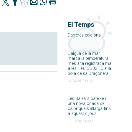
El Temps
Darreres edicions
L’aigua de la mar
marca la temperatura
més alta registrada mai
a les Illes: 33,02 ºC a la
boia de sa Dragonera
07/08/2026 08:12
Les Balears pateixen
una nova onada de
calor que s’allarga fins
a aquest dijous
20/07/2026 03:47