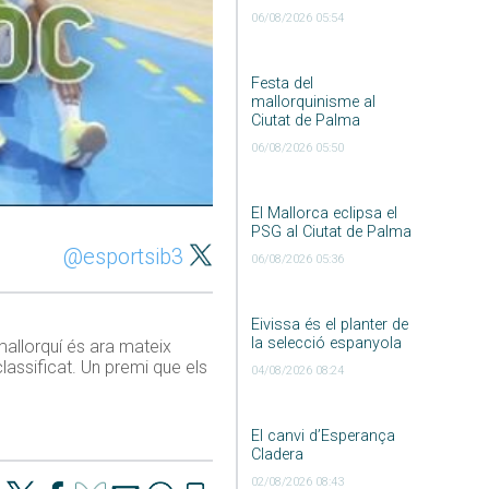
06/08/2026 05:54
Festa del
mallorquinisme al
Ciutat de Palma
06/08/2026 05:50
El Mallorca eclipsa el
PSG al Ciutat de Palma
@esportsib3
06/08/2026 05:36
Eivissa és el planter de
la selecció espanyola
mallorquí és ara mateix
lassificat. Un premi que els
04/08/2026 08:24
El canvi d’Esperança
Cladera
02/08/2026 08:43