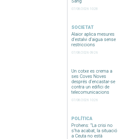
Sang
07/08/2026 10:28
SOCIETAT
Alaior aplica mesures
d’estalvi d’aigua sense
restriccions
07/08/2026 09:26
Un cotxe es crema a
ses Coves Noves
després d’encastar-se
contra un edifici de
telecomunicacions
07/08/2026 10:26
POLÍTICA
Prohens: “La crisi no
s’ha acabat, la situació
a Ceuta no està