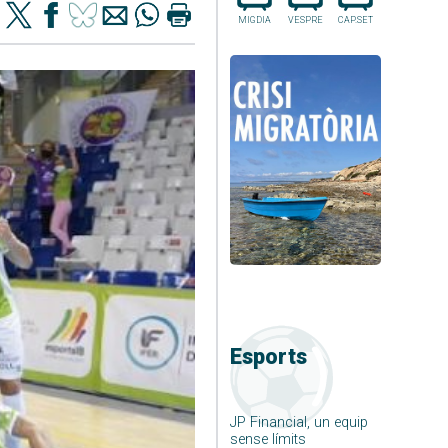
MIGDIA
VESPRE
CAP.SET
Esports
JP Financial, un equip
sense límits