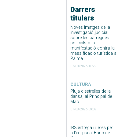
Darrers
titulars
Noves imatges de la
investigació judicial
sobre les càrregues
policials a la
manifestació contra la
massificació turística a
Palma
07/08/2026 10:22
CULTURA
Pluja d’estrelles de la
dansa, al Principal de
Maó
07/08/2026 09:59
IB3 entrega ulleres per
a l’eclipsi al Banc de