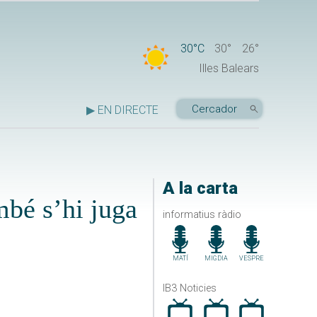
30°C
30°
26°
Illes Balears
▶ EN DIRECTE
A la carta
mbé s’hi juga
informatius ràdio
MATÍ
MIGDIA
VESPRE
IB3 Noticies