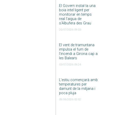
El Govern instal·la una
boia intel·ligent per
monitorar en temps
real l’aigua de
s’Albufera des Grau
20/07/2026 09:33
El vent de tramuntana
impulsa el fum de
l’incendi a Girona cap a
les Balears
03/07/2026 09:24
L’estiu començarà amb
temperatures per
damunt de la mitjana i
poca pluja
09/06/2026 02:52