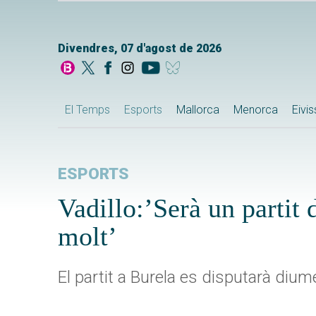
Divendres, 07 d'agost de 2026
El Temps
Esports
Mallorca
Menorca
Eivi
ESPORTS
Vadillo:’Serà un partit 
molt’
El partit a Burela es disputarà diu