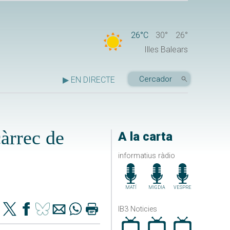
26°C
30°
26°
Illes Balears
▶ EN DIRECTE
càrrec de
A la carta
informatius ràdio
MATÍ
MIGDIA
VESPRE
IB3 Noticies