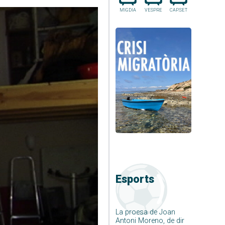
MIGDIA
VESPRE
CAP.SET
Esports
La proesa de Joan
Antoni Moreno, de dir