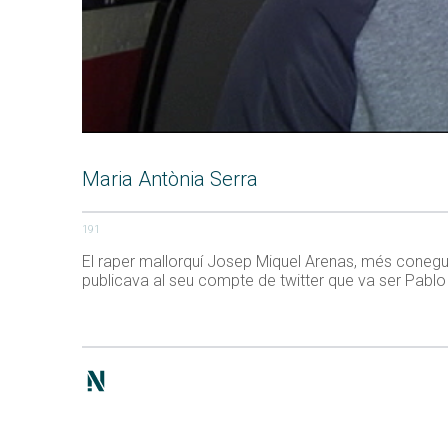
Maria Antònia Serra
191
El raper mallorquí Josep Miquel Arenas, més conegut
publicava al seu compte de twitter que va ser Pablo I