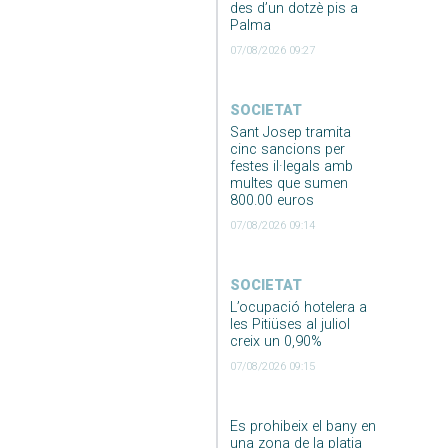
des d’un dotzè pis a
Palma
07/08/2026 09:27
SOCIETAT
Sant Josep tramita
cinc sancions per
festes il·legals amb
multes que sumen
800.00 euros
07/08/2026 09:14
SOCIETAT
L’ocupació hotelera a
les Pitiüses al juliol
creix un 0,90%
07/08/2026 09:15
Es prohibeix el bany en
una zona de la platja