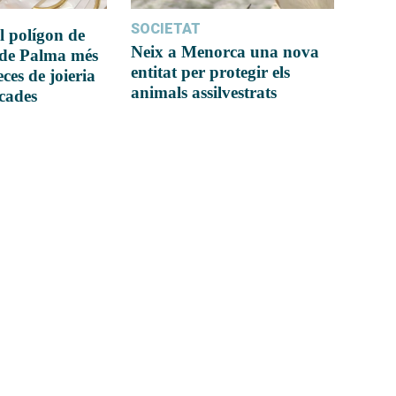
SOCIETAT
l polígon de
Neix a Menorca una nova
 de Palma més
entitat per protegir els
ces de joieria
animals assilvestrats
icades