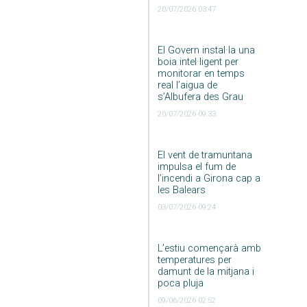
20/07/2026 03:47
El Govern instal·la una
boia intel·ligent per
monitorar en temps
real l’aigua de
s’Albufera des Grau
20/07/2026 09:33
El vent de tramuntana
impulsa el fum de
l’incendi a Girona cap a
les Balears
03/07/2026 09:24
L’estiu començarà amb
temperatures per
damunt de la mitjana i
poca pluja
09/06/2026 02:52