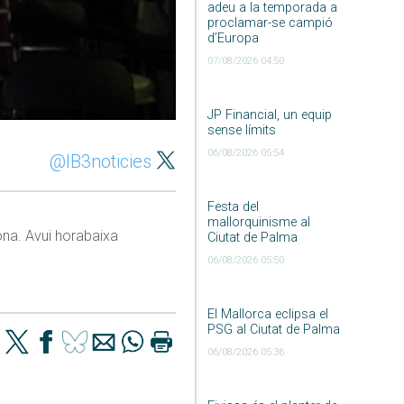
adeu a la temporada a
proclamar-se campió
d’Europa
07/08/2026 04:50
JP Financial, un equip
sense límits
06/08/2026 05:54
@IB3noticies
Festa del
mallorquinisme al
ona. Avui horabaixa
Ciutat de Palma
06/08/2026 05:50
El Mallorca eclipsa el
PSG al Ciutat de Palma
06/08/2026 05:36