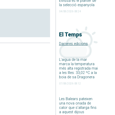
Eivissa és el planter de
la selecció espanyola
04/08/2026 08:24
El Temps
Darreres edicions
L’aigua de la mar
marca la temperatura
més alta registrada mai
a les Illes: 33,02 ºC a la
boia de sa Dragonera
07/08/2026 08:12
Les Balears pateixen
una nova onada de
calor que s’allarga fins
a aquest dijous