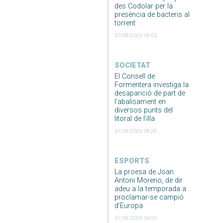
des Codolar per la
presència de bacteris al
torrent
07/08/2026 09:03
SOCIETAT
El Consell de
Formentera investiga la
desaparició de part de
l’abalisament en
diversos punts del
litoral de l’illa
07/08/2026 08:28
ESPORTS
La proesa de Joan
Antoni Moreno, de dir
adeu a la temporada a
proclamar-se campió
d’Europa
07/08/2026 04:50