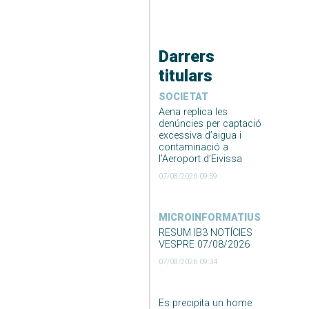
Darrers
titulars
SOCIETAT
Aena replica les
denúncies per captació
excessiva d’aigua i
contaminació a
l’Aeroport d’Eivissa
07/08/2026 09:59
MICROINFORMATIUS
RESUM IB3 NOTÍCIES
VESPRE 07/08/2026
07/08/2026 09:34
Es precipita un home