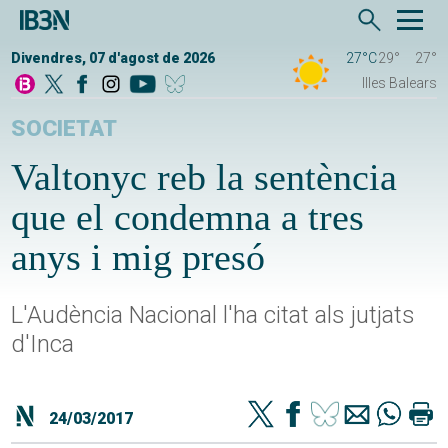
Divendres, 07 d'agost de 2026
27°C
29°
27°
Illes Balears
SOCIETAT
Valtonyc reb la sentència
que el condemna a tres
anys i mig presó
L'Audència Nacional l'ha citat als jutjats
d'Inca
24/03/2017