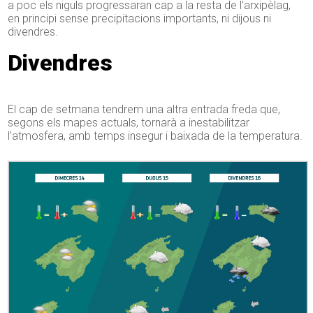
a poc els niguls progressaran cap a la resta de l’arxipèlag,
en principi sense precipitacions importants, ni dijous ni
divendres.
Divendres
El cap de setmana tendrem una altra entrada freda que,
segons els mapes actuals, tornarà a inestabilitzar
l’atmosfera, amb temps insegur i baixada de la temperatura.