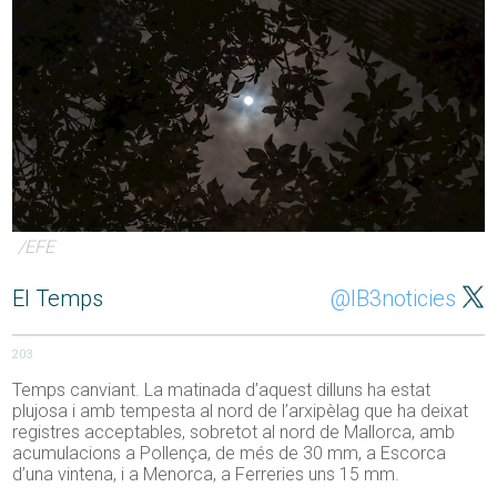
/EFE
El Temps
@IB3noticies
203
Temps canviant. La matinada d’aquest dilluns ha estat
plujosa i amb tempesta al nord de l’arxipèlag que ha deixat
registres acceptables, sobretot al nord de Mallorca, amb
acumulacions a Pollença, de més de 30 mm, a Escorca
d’una vintena, i a Menorca, a Ferreries uns 15 mm.