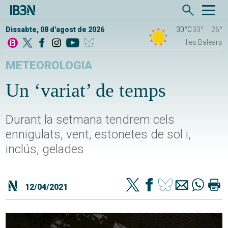
Dissabte, 08 d'agost de 2026
30°C
33°
26°
Illes Balears
METEOROLOGIA
Un ‘variat’ de temps
Durant la setmana tendrem cels
ennigulats, vent, estonetes de sol i,
inclús, gelades
12/04/2021