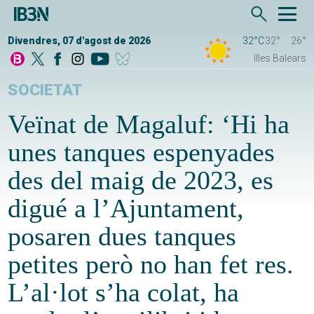
Divendres, 07 d'agost de 2026
32°C
32°
26°
Illes Balears
SOCIETAT
Veïnat de Magaluf: ‘Hi ha
unes tanques espenyades
des del maig de 2023, es
digué a l’Ajuntament,
posaren dues tanques
petites però no han fet res.
L’al·lot s’ha colat, ha