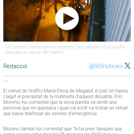
Els serveis d'emergència atenent l'accidentat./ Fotografia
feta per un veïnat de l'edifici
Redacció
@IB3noticies
226
El veïnat de l’edifici Maria Elena de Magaluf, el pati on hauria
caigut el precipitat de la matinada d’aquest dissabte, Eric
Moreno, ha comentat que la seva parella va sentir una
persona que es queixava i quan va sortir va trobar un veïnat
que havia telefonat als serveis d’emergència.
Moreno també ha comentat que “hi ha unes tanques que