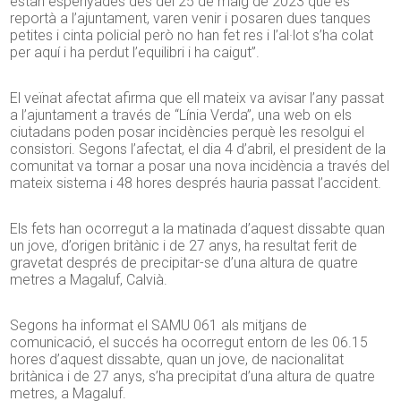
estan espenyades des del 25 de maig de 2023 que es
reportà a l’ajuntament, varen venir i posaren dues tanques
petites i cinta policial però no han fet res i l’al·lot s’ha colat
per aquí i ha perdut l’equilibri i ha caigut”.
El veïnat afectat afirma que ell mateix va avisar l’any passat
a l’ajuntament a través de “Línia Verda”, una web on els
ciutadans poden posar incidències perquè les resolgui el
consistori. Segons l’afectat, el dia 4 d’abril, el president de la
comunitat va tornar a posar una nova incidència a través del
mateix sistema i 48 hores després hauria passat l’accident.
Els fets han ocorregut a la matinada d’aquest dissabte quan
un jove, d’origen britànic i de 27 anys, ha resultat ferit de
gravetat després de precipitar-se d’una altura de quatre
metres a Magaluf, Calvià.
Segons ha informat el SAMU 061 als mitjans de
comunicació, el succés ha ocorregut entorn de les 06.15
hores d’aquest dissabte, quan un jove, de nacionalitat
britànica i de 27 anys, s’ha precipitat d’una altura de quatre
metres, a Magaluf.