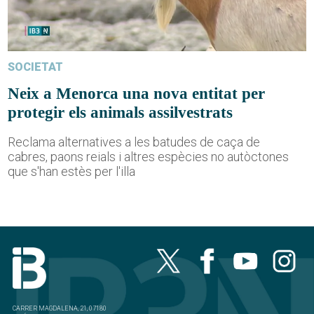
SOCIETAT
Neix a Menorca una nova entitat per
protegir els animals assilvestrats
Reclama alternatives a les batudes de caça de
cabres, paons reials i altres espècies no autòctones
que s'han estès per l'illa
CARRER MAGDALENA, 21, 07180