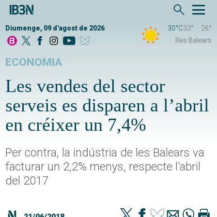
Diumenge, 09 d'agost de 2026
30°C
33°
26°
Illes Balears
ECONOMIA
Les vendes del sector
serveis es disparen a l’abril
en créixer un 7,4%
Per contra, la indústria de les Balears va
facturar un 2,2% menys, respecte l'abril
del 2017
21/06/2018