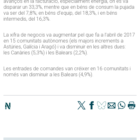
avanços en la facturació, especialment energia, on es va
disparar un 33,3%, mentre que en béns de consum la pujada
va ser del 7,8%; en béns d’equip, del 18,3%, i en béns
intermedis, del 16,3%.
La xifra de negocis va augmentar pel que fa a l’abril de 2017
en 15 comunitats autònomes (els majors increments a
Astúries, Galícia i Aragó) i va disminuir en les altres dues:
les Canàries (5,3%) i les Balears (2,2%).
Les entrades de comandes van créixer en 16 comunitats i
només van disminuir a les Balears (4,9%).