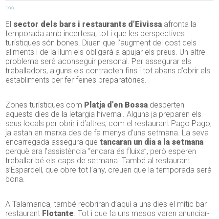
199
El
sector dels bars i restaurants d’Eivissa
afronta la
temporada amb incertesa, tot i que les perspectives
turístiques són bones. Diuen que l’augment del cost dels
aliments i de la llum els obligarà a apujar els preus. Un altre
problema serà aconseguir personal. Per assegurar els
treballadors, alguns els contracten fins i tot abans d’obrir els
establiments per fer feines preparatòries.
Zones turístiques com
Platja d’en Bossa
desperten
aquests dies de la letargia hivernal. Alguns ja preparen els
seus locals per obrir i d’altres, com el restaurant Pago Pago,
ja estan en marxa des de fa menys d’una setmana. La seva
encarregada assegura que
tancaran un dia a la setmana
perquè ara l’assistència “encara és fluixa”, però esperen
treballar bé els caps de setmana. També al restaurant
s’Espardell, que obre tot l’any, creuen que la temporada serà
bona.
A Talamanca, també reobriran d’aquí a uns dies el mític bar
restaurant
Flotante
. Tot i que fa uns mesos varen anunciar-