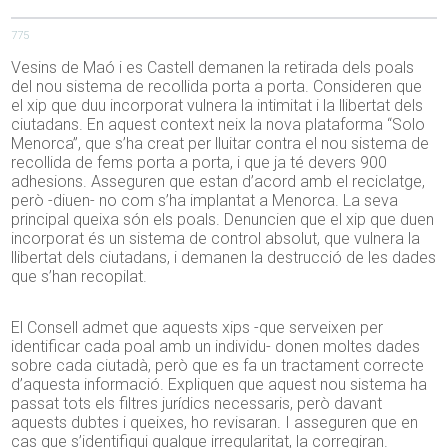
775
Vesins de Maó i es Castell demanen la retirada dels poals
del nou sistema de recollida porta a porta. Consideren que
el xip que duu incorporat vulnera la intimitat i la llibertat dels
ciutadans. En aquest context neix la nova plataforma “Solo
Menorca”, que s’ha creat per lluitar contra el nou sistema de
recollida de fems porta a porta, i que ja té devers 900
adhesions. Asseguren que estan d’acord amb el reciclatge,
però -diuen- no com s’ha implantat a Menorca. La seva
principal queixa són els poals. Denuncien que el xip que duen
incorporat és un sistema de control absolut, que vulnera la
llibertat dels ciutadans, i demanen la destrucció de les dades
que s’han recopilat.
El Consell admet que aquests xips -que serveixen per
identificar cada poal amb un individu- donen moltes dades
sobre cada ciutadà, però que es fa un tractament correcte
d’aquesta informació. Expliquen que aquest nou sistema ha
passat tots els filtres jurídics necessaris, però davant
aquests dubtes i queixes, ho revisaran. I asseguren que en
cas que s’identifiqui qualque irregularitat, la corregiran.