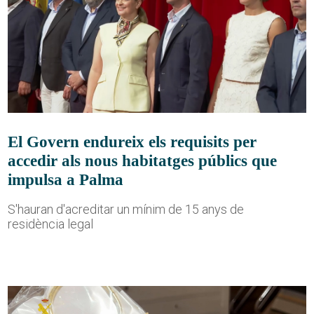
El Govern endureix els requisits per
accedir als nous habitatges públics que
impulsa a Palma
S'hauran d'acreditar un mínim de 15 anys de
residència legal