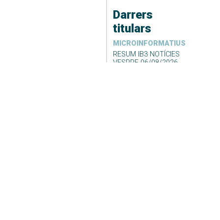
Darrers
titulars
MICROINFORMATIUS
RESUM IB3 NOTÍCIES
VESPRE 06/08/2026
06/08/2026 09:34
Desconvocada la vaga
de neteja i recollida de
fems de Formentera
06/08/2026 09:23
DARRER EL TEMPS
El Temps Migdia 06-08-
2026
06/08/2026 04:55