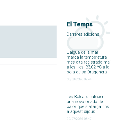
El Temps
Darreres edicions
L’aigua de la mar
marca la temperatura
més alta registrada mai
a les Illes: 33,02 ºC a la
boia de sa Dragonera
06/08/2026 02:44
Les Balears pateixen
una nova onada de
calor que s’allarga fins
a aquest dijous
20/07/2026 03:47