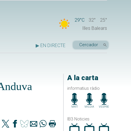
29°C
32°
25°
Illes Balears
▶ EN DIRECTE
A la carta
 Anduva
informatius ràdio
MATÍ
MIGDIA
VESPRE
IB3 Noticies