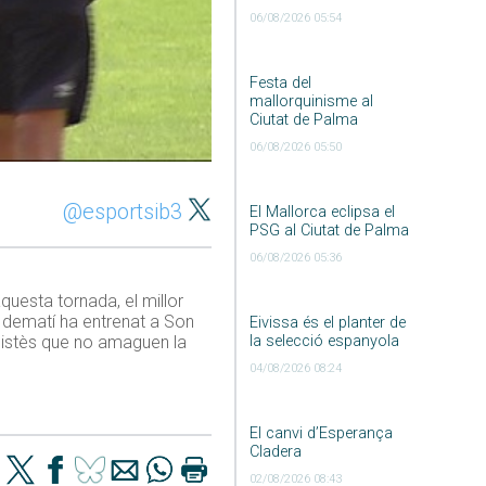
06/08/2026 05:54
Festa del
mallorquinisme al
Ciutat de Palma
06/08/2026 05:50
@esportsib3
El Mallorca eclipsa el
PSG al Ciutat de Palma
06/08/2026 05:36
questa tornada, el millor
i dematí ha entrenat a Son
Eivissa és el planter de
la selecció espanyola
o distès que no amaguen la
04/08/2026 08:24
El canvi d’Esperança
Cladera
02/08/2026 08:43