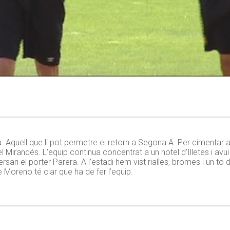
 Aquell que li pot permetre el retorn a Segona A. Per cimentar a
 Mirandés. L’equip continua concentrat a un hotel d’Illetes i avu
ersari el porter Parera. A l’estadi hem vist rialles, bromes i un t
 Moreno té clar que ha de fer l’equip.