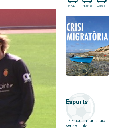
MIGDIA
VESPRE
CAP.SET
Esports
JP Financial, un equip
sense límits