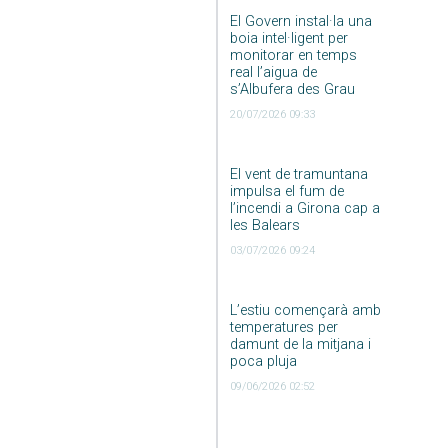
El Govern instal·la una
boia intel·ligent per
monitorar en temps
real l’aigua de
s’Albufera des Grau
20/07/2026 09:33
El vent de tramuntana
impulsa el fum de
l’incendi a Girona cap a
les Balears
03/07/2026 09:24
L’estiu començarà amb
temperatures per
damunt de la mitjana i
poca pluja
09/06/2026 02:52