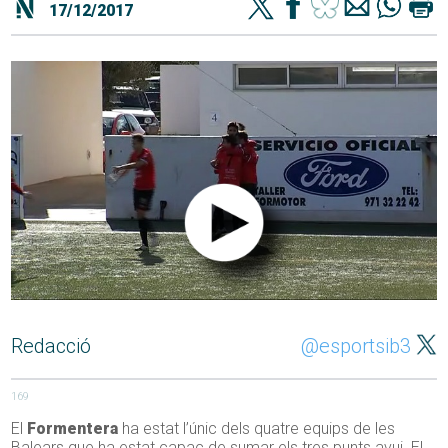
17/12/2017
Redacció
@esportsib3
169
El
Formentera
ha estat l’únic dels quatre equips de les
Balears que ha estat capaç de sumar els tres punts avui. El