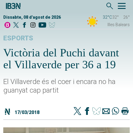
Dissabte, 08 d'agost de 2026
32°C
32°
26°
Illes Balears
ESPORTS
Victòria del Puchi davant
el Villaverde per 36 a 19
El Villaverde és el coer i encara no ha
guanyat cap partit
17/03/2018