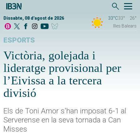
Dissabte, 08 d'agost de 2026
33°C
33°
26°
Illes Balears
ESPORTS
Victòria, golejada i
lideratge provisional per
l’Eivissa a la tercera
divisió
Els de Toni Amor s'han imposat 6-1 al
Serverense en la seva tornada a Can
Misses