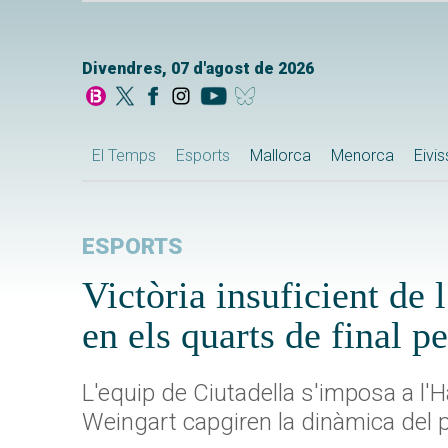
Divendres, 07 d'agost de 2026
El Temps
Esports
Mallorca
Menorca
Eivi
ESPORTS
Victòria insuficient de 
en els quarts de final pel
L'equip de Ciutadella s'imposa a l'Har
Weingart capgiren la dinàmica del p