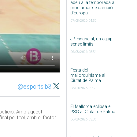
adeu a la temporada a
proclamar-se campió
d’Europa
07/08/2026 04:50
JP Financial, un equip
sense límits
06/08/2026 05:54
Festa del
mallorquinisme al
Ciutat de Palma
@esportsib3
06/08/2026 05:50
El Mallorca eclipsa el
mpetició. Amb aquest
PSG al Ciutat de Palma
inal pel títol, amb el factor
06/08/2026 05:36