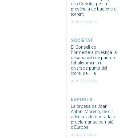
des Codolar per la
presència de bacteris al
torrent
07/08/2026 09:03
SOCIETAT
El Consell de
Formentera investiga la
desaparició de part de
l’abalisament en
diversos punts del
litoral de l’illa
07/08/2026 08:28
ESPORTS
La proesa de Joan
Antoni Moreno, de dir
adeu a la temporada a
proclamar-se campió
d’Europa
07/08/2026 04:50