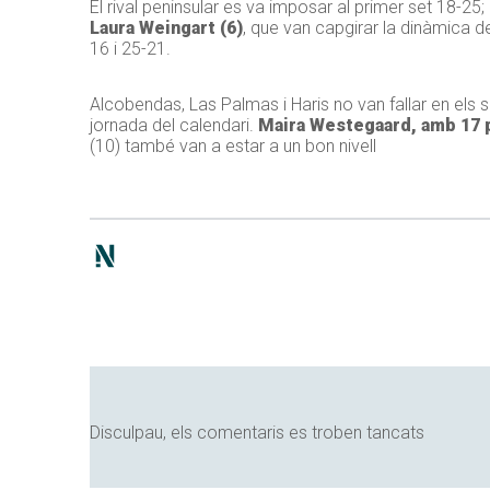
El rival peninsular es va imposar al primer set 18-2
Laura Weingart (6)
, que van capgirar la dinàmica d
16 i 25-21.
Alcobendas, Las Palmas i Haris no van fallar en els 
jornada del calendari.
Maira Westegaard, amb 17 
(10) també van a estar a un bon nivell
Disculpau, els comentaris es troben tancats