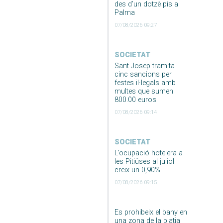
des d’un dotzè pis a
Palma
07/08/2026 09:27
SOCIETAT
Sant Josep tramita
cinc sancions per
festes il·legals amb
multes que sumen
800.00 euros
07/08/2026 09:14
SOCIETAT
L’ocupació hotelera a
les Pitiüses al juliol
creix un 0,90%
07/08/2026 09:15
Es prohibeix el bany en
una zona de la platja