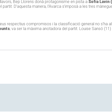
5; llavors, Bep Llorens donà protagonisme en pista a
Sofía Lavín (
el partit. D’aquesta manera, l’Avarca s’imposà a les tres mànegu
seus respectius compromisos i la classificació general no s’ha a
punts
, va ser la màxima anotadora del partit. Louise Sansó (11)