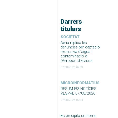
Darrers
titulars
SOCIETAT
Aena replica les
denúncies per captació
excessiva d’aigua i
contaminació a
l’Aeroport d’Eivissa
07/08/2026 09:59
MICROINFORMATIUS
RESUM IB3 NOTÍCIES
VESPRE 07/08/2026
07/08/2026 09:34
Es precipita un home