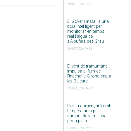
20/07/2026 03:47
El Govern instal·la una
boia intel·ligent per
monitorar en temps
real l’aigua de
s’Albufera des Grau
20/07/2026 09:33
El vent de tramuntana
impulsa el fum de
l’incendi a Girona cap a
les Balears
03/07/2026 09:24
L’estiu començarà amb
temperatures per
damunt de la mitjana i
poca pluja
09/06/2026 02:52