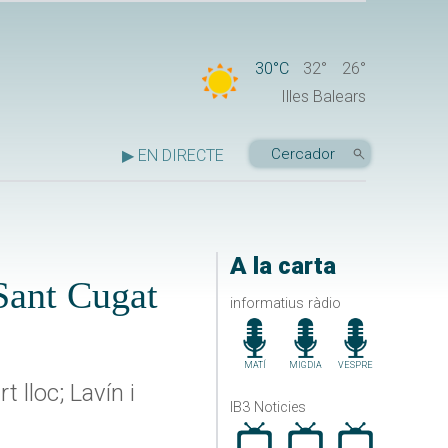
30°C
32°
26°
Illes Balears
▶ EN DIRECTE
A la carta
 Sant Cugat
informatius ràdio
MATÍ
MIGDIA
VESPRE
t lloc; Lavín i
IB3 Noticies