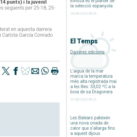
Eivissa és el planter de
14 punts) i la juvenil
la selecció espanyola
es següents per 25-18, 25-
04/08/2026 08:24
lterat en aquesta darrera
 i Carlota García Conrado
El Temps
Darreres edicions
L’aigua de la mar
marca la temperatura
més alta registrada mai
a les Illes: 33,02 ºC a la
boia de sa Dragonera
07/08/2026 08:12
Les Balears pateixen
una nova onada de
calor que s’allarga fins
a aquest dijous