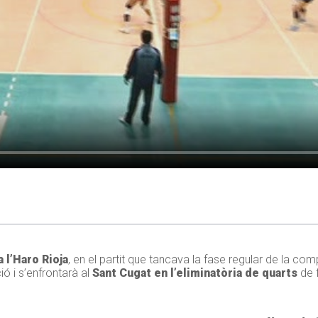
 l’Haro Rioja
, en el partit que tancava la fase regular de la co
ció i s’enfrontarà al
Sant Cugat en l’eliminatòria de quarts
de f