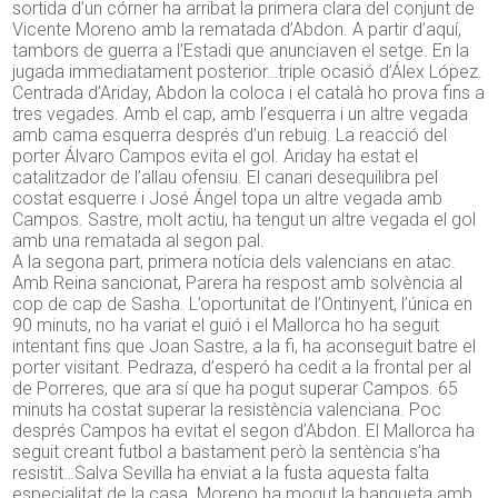
sortida d’un córner ha arribat la primera clara del conjunt de
Vicente Moreno amb la rematada d’Abdon. A partir d’aquí,
tambors de guerra a l’Estadi que anunciaven el setge. En la
jugada immediatament posterior…triple ocasió d’Álex López.
Centrada d’Ariday, Abdon la coloca i el català ho prova fins a
tres vegades. Amb el cap, amb l’esquerra i un altre vegada
amb cama esquerra després d’un rebuig. La reacció del
porter Álvaro Campos evita el gol. Ariday ha estat el
catalitzador de l’allau ofensiu. El canari desequilibra pel
costat esquerre i José Ángel topa un altre vegada amb
Campos. Sastre, molt actiu, ha tengut un altre vegada el gol
amb una rematada al segon pal.
A la segona part, primera notícia dels valencians en atac.
Amb Reina sancionat, Parera ha respost amb solvència al
cop de cap de Sasha. L’oportunitat de l’Ontinyent, l’única en
90 minuts, no ha variat el guió i el Mallorca ho ha seguit
intentant fins que Joan Sastre, a la fi, ha aconseguit batre el
porter visitant. Pedraza, d’esperó ha cedit a la frontal per al
de Porreres, que ara sí que ha pogut superar Campos. 65
minuts ha costat superar la resistència valenciana. Poc
després Campos ha evitat el segon d’Abdon. El Mallorca ha
seguit creant futbol a bastament però la sentència s’ha
resistit…Salva Sevilla ha enviat a la fusta aquesta falta
especialitat de la casa. Moreno ha mogut la banqueta amb