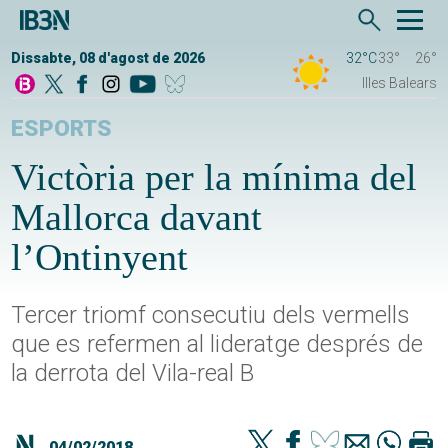
Dissabte, 08 d'agost de 2026
32°C
33°
26°
Illes Balears
ESPORTS
Victòria per la mínima del
Mallorca davant
l’Ontinyent
Tercer triomf consecutiu dels vermells
que es refermen al lideratge després de
la derrota del Vila-real B
04/02/2018