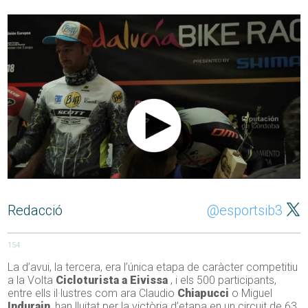
Redacció
@esportsib3
154
La d’avui, la tercera, era l’única etapa de caràcter competitiu
a la Volta
Cicloturista a Eivissa
, i els 500 participants,
entre ells il·lustres com ara Claudio
Chiapucci
o Miguel
Indurain
, han lluitat per la victòria d’etapa en un circuit de 63