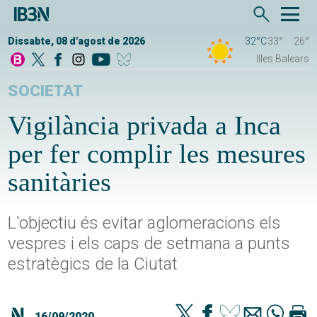
Dissabte, 08 d'agost de 2026
32°C
33°
26°
Illes Balears
SOCIETAT
Vigilància privada a Inca
per fer complir les mesures
sanitàries
L'objectiu és evitar aglomeracions els
vespres i els caps de setmana a punts
estratègics de la Ciutat
16/09/2020