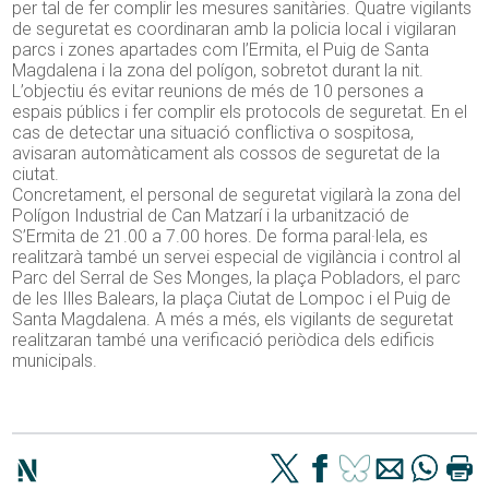
per tal de fer complir les mesures sanitàries. Quatre vigilants
de seguretat es coordinaran amb la policia local i vigilaran
parcs i zones apartades com l’Ermita, el Puig de Santa
Magdalena i la zona del polígon, sobretot durant la nit.
L’objectiu és evitar reunions de més de 10 persones a
espais públics i fer complir els protocols de seguretat. En el
cas de detectar una situació conflictiva o sospitosa,
avisaran automàticament als cossos de seguretat de la
ciutat.
Concretament, el personal de seguretat vigilarà la zona del
Polígon Industrial de Can Matzarí i la urbanització de
S’Ermita de 21.00 a 7.00 hores. De forma paral·lela, es
realitzarà també un servei especial de vigilància i control al
Parc del Serral de Ses Monges, la plaça Pobladors, el parc
de les Illes Balears, la plaça Ciutat de Lompoc i el Puig de
Santa Magdalena. A més a més, els vigilants de seguretat
realitzaran també una verificació periòdica dels edificis
municipals.