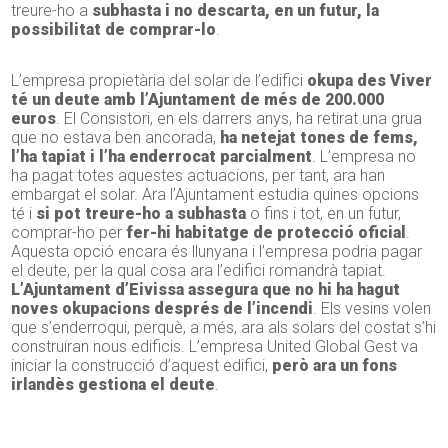
treure-ho a
subhasta i no descarta, en un futur, la
possibilitat de comprar-lo
.
L’empresa propietària del solar de l’edifici
okupa des Viver
té un deute amb l’Ajuntament de més de 200.000
euros
. El Consistori, en els darrers anys, ha retirat una grua
que no estava ben ancorada,
ha netejat tones de fems,
l’ha tapiat i l’ha enderrocat parcialment
. L’empresa no
ha pagat totes aquestes actuacions, per tant, ara han
embargat el solar. Ara l’Ajuntament estudia quines opcions
té i
si pot treure-ho a subhasta
o fins i tot, en un futur,
comprar-ho per
fer-hi habitatge de protecció oficial
.
Aquesta opció encara és llunyana i l’empresa podria pagar
el deute, per la qual cosa ara l’edifici romandrà tapiat.
L’Ajuntament d’Eivissa assegura que no hi ha hagut
noves okupacions després de l’incendi
. Els vesins volen
que s’enderroqui, perquè, a més, ara als solars del costat s’hi
construiran nous edificis. L’empresa United Global Gest va
iniciar la construcció d’aquest edifici,
però ara un fons
irlandès gestiona el deute
.