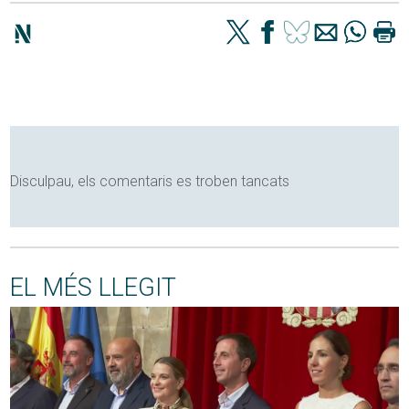
Disculpau, els comentaris es troben tancats
EL MÉS LLEGIT