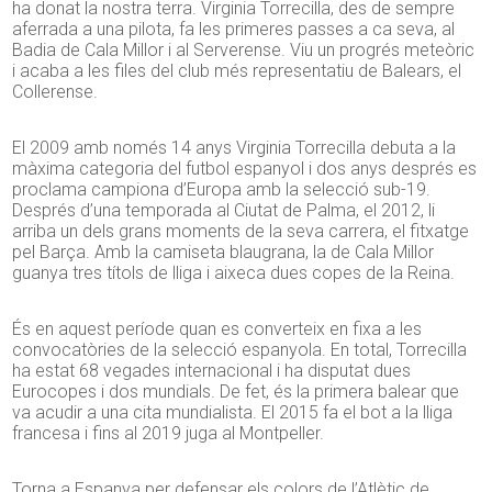
ha donat la nostra terra. Virginia Torrecilla, des de sempre
aferrada a una pilota, fa les primeres passes a ca seva, al
Badia de Cala Millor i al Serverense. Viu un progrés meteòric
i acaba a les files del club més representatiu de Balears, el
Collerense.
El 2009 amb només 14 anys Virginia Torrecilla debuta a la
màxima categoria del futbol espanyol i dos anys després es
proclama campiona d’Europa amb la selecció sub-19.
Després d’una temporada al Ciutat de Palma, el 2012, li
arriba un dels grans moments de la seva carrera, el fitxatge
pel Barça. Amb la camiseta blaugrana, la de Cala Millor
guanya tres títols de lliga i aixeca dues copes de la Reina.
És en aquest període quan es converteix en fixa a les
convocatòries de la selecció espanyola. En total, Torrecilla
ha estat 68 vegades internacional i ha disputat dues
Eurocopes i dos mundials. De fet, és la primera balear que
va acudir a una cita mundialista. El 2015 fa el bot a la lliga
francesa i fins al 2019 juga al Montpeller.
Torna a Espanya per defensar els colors de l’Atlètic de