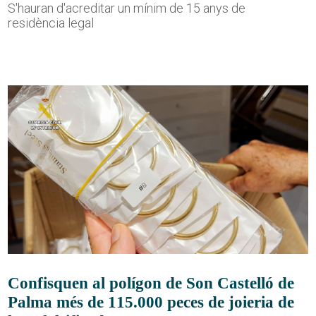
S'hauran d'acreditar un mínim de 15 anys de
residència legal
Confisquen al polígon de Son Castelló de
Palma més de 115.000 peces de joieria de