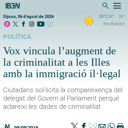
Dijous, 06 d'agost de 2026
29°C
34°
26°
Illes Balears
POLÍTICA
Vox vincula l’augment de
la criminalitat a les Illes
amb la immigració il·legal
Ciutadans sol·licita la compareixença del
delegat del Govern al Parlament perquè
aclareixi les dades de criminalitat
09/09/2019