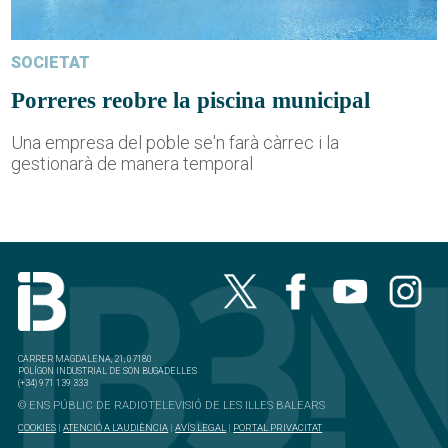
SOCIETAT
Porreres reobre la piscina municipal
Una empresa del poble se'n farà càrrec i la
gestionarà de manera temporal
CARRER MAGDALENA, 21, 07180
POLÍGON INDUSTRIAL DE SON BUGADELLES
(+34) 971 139 333
© ENS PÚBLIC DE RADIOTELEVISIÓ DE LES ILLES BALEARS
COOKIES
|
ATENCIÓ A L'AUDIÈNCIA
|
AVÍS LEGAL
|
PORTAL PRIVACITAT