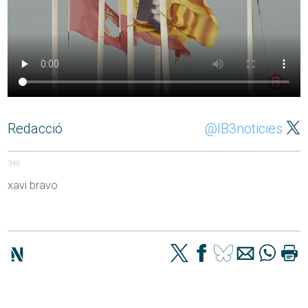
Redacció
@IB3noticies
346
xavi bravo