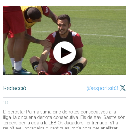
Redacció
@esportsib3
182
L’Iberostar Palma suma cinc derrotes consecutives a la
lliga. la cinquena derrota consecutiva. Els de Xavi Sastre són
tercers per la coa a la LEB Or. Jugadors i entrenador s’ha
reunit avui horabaixa durant quasi mitja hora per analitzar