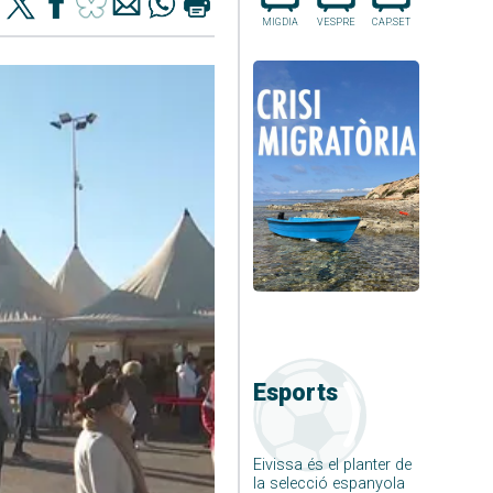
MIGDIA
VESPRE
CAP.SET
Esports
Eivissa és el planter de
la selecció espanyola