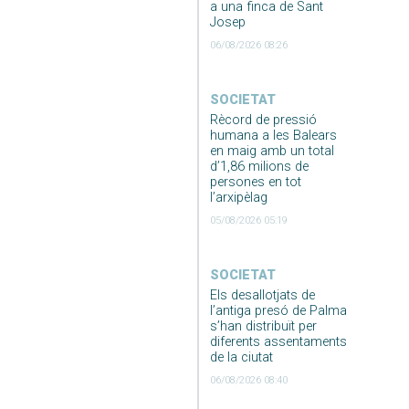
a una finca de Sant
Josep
06/08/2026 08:26
SOCIETAT
Rècord de pressió
humana a les Balears
en maig amb un total
d’1,86 milions de
persones en tot
l’arxipèlag
05/08/2026 05:19
SOCIETAT
Els desallotjats de
l’antiga presó de Palma
s’han distribuït per
diferents assentaments
de la ciutat
06/08/2026 08:40