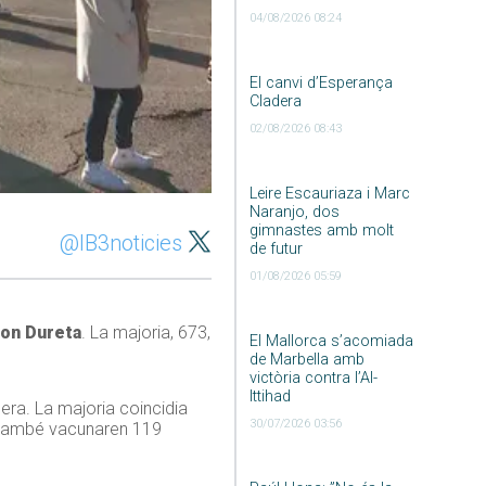
04/08/2026 08:24
El canvi d’Esperança
Cladera
02/08/2026 08:43
Leire Escauriaza i Marc
Naranjo, dos
gimnastes amb molt
@IB3noticies
de futur
01/08/2026 05:59
on Dureta
. La majoria, 673,
El Mallorca s’acomiada
de Marbella amb
victòria contra l’Al-
Ittihad
era. La majoria coincidia
30/07/2026 03:56
r també vacunaren 119