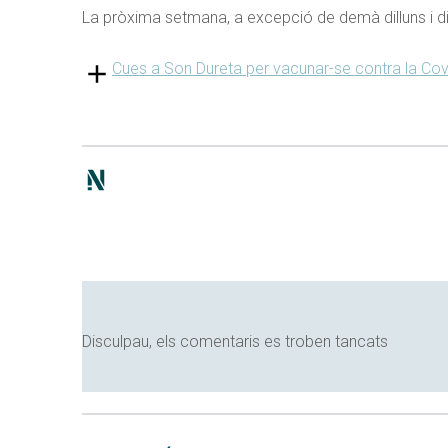
La pròxima setmana, a excepció de demà dilluns i dim
Cues a Son Dureta per vacunar-se contra la Covid
Disculpau, els comentaris es troben tancats