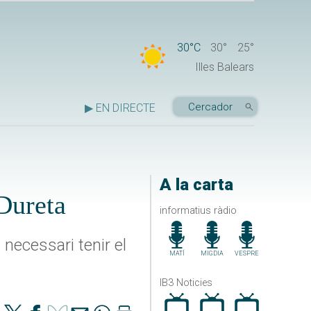
30°C
30°
25°
Illes Balears
▶ EN DIRECTE
A la carta
Dureta
informatius ràdio
 necessari tenir el
MATÍ
MIGDIA
VESPRE
IB3 Noticies