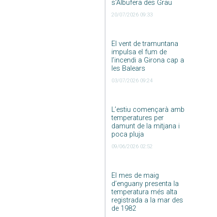
s’Albufera des Grau
20/07/2026 09:33
El vent de tramuntana
impulsa el fum de
l’incendi a Girona cap a
les Balears
03/07/2026 09:24
L’estiu començarà amb
temperatures per
damunt de la mitjana i
poca pluja
09/06/2026 02:52
El mes de maig
d’enguany presenta la
temperatura més alta
registrada a la mar des
de 1982