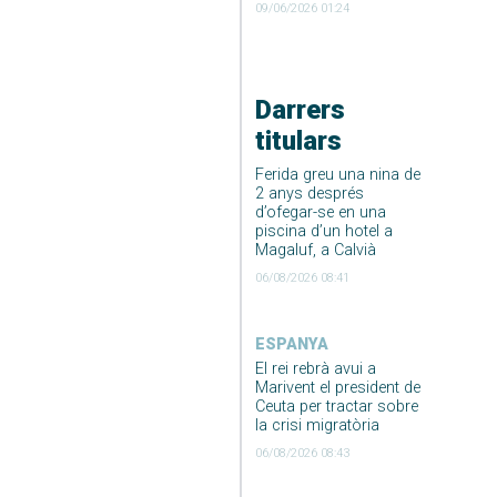
09/06/2026 01:24
Darrers
titulars
Ferida greu una nina de
2 anys després
d’ofegar-se en una
piscina d’un hotel a
Magaluf, a Calvià
06/08/2026 08:41
ESPANYA
El rei rebrà avui a
Marivent el president de
Ceuta per tractar sobre
la crisi migratòria
06/08/2026 08:43