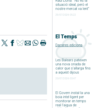
Raúl Llona: ”No és la
situació ideal, però el
nostre mercat va lent”
29/07/2026 05:22
El Temps
Darreres edicions
Les Balears pateixen
una nova onada de
calor que s’allarga fins
a aquest dijous
20/07/2026 03:47
El Govern instal·la una
boia intel·ligent per
monitorar en temps
real l’aigua de