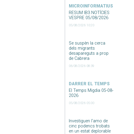
MICROINFORMATIUS
RESUM IB3 NOTÍCIES
VESPRE 05/08/2026
05/08/2026 10:20
Se suspèn la cerca
dels migrants
desapareguts a prop
de Cabrera
06/08/2026 08:39
DARRER EL TEMPS
El Temps Migdia 05-08-
2026
05/08/2026 05:00
Investiguen l’amo de
cinc podencs trobats
en un estat deplorable