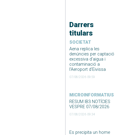
Darrers
titulars
SOCIETAT
Aena replica les
denúncies per captació
excessiva d’aigua i
contaminació a
l’Aeroport d’Eivissa
07/08/2026 09:59
MICROINFORMATIUS
RESUM IB3 NOTÍCIES
VESPRE 07/08/2026
07/08/2026 09:34
Es precipita un home