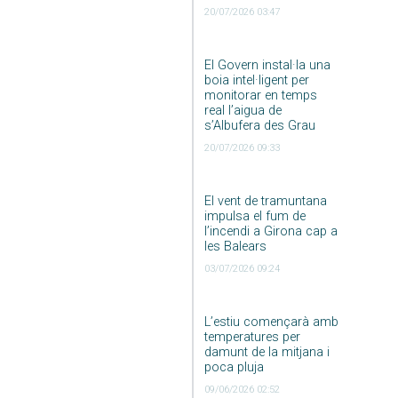
20/07/2026 03:47
El Govern instal·la una
boia intel·ligent per
monitorar en temps
real l’aigua de
s’Albufera des Grau
20/07/2026 09:33
El vent de tramuntana
impulsa el fum de
l’incendi a Girona cap a
les Balears
03/07/2026 09:24
L’estiu començarà amb
temperatures per
damunt de la mitjana i
poca pluja
09/06/2026 02:52