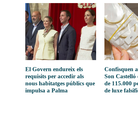
El Govern endureix els
Confisquen a
requisits per accedir als
Son Castelló
nous habitatges públics que
de 115.000 pe
impulsa a Palma
de luxe falsif