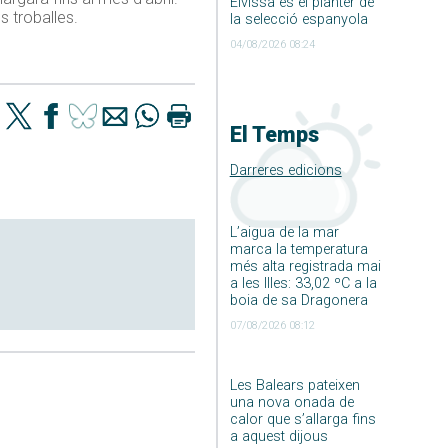
Eivissa és el planter de
 troballes.
la selecció espanyola
04/08/2026 08:24
El Temps
Darreres edicions
L’aigua de la mar
marca la temperatura
més alta registrada mai
a les Illes: 33,02 ºC a la
boia de sa Dragonera
07/08/2026 08:12
Les Balears pateixen
una nova onada de
calor que s’allarga fins
a aquest dijous