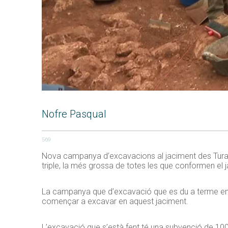
Nofre Pasqual
569
Nova campanya d’excavacions al jaciment des Turassot
triple, la més grossa de totes les que conformen el 
La campanya que d’excavació que es du a terme en 
començar a excavar en aquest jaciment.
L’excavació que s’està fent té una subvenció de 100.0