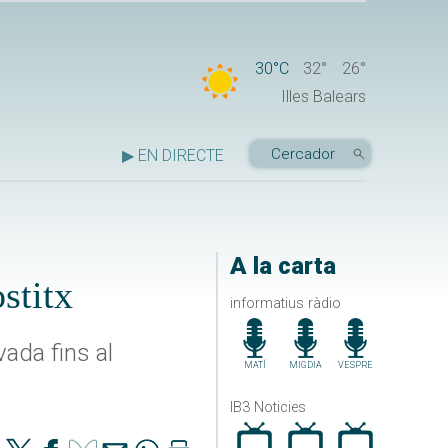
30°C
32°
26°
Illes Balears
▶ EN DIRECTE
A la carta
stitx
informatius ràdio
vada fins al
MATÍ
MIGDIA
VESPRE
IB3 Noticies