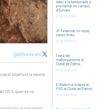
adeu a la temporada a
proclamar-se campió
d’Europa
07/08/2026 04:50
JP Financial, un equip
sense límits
06/08/2026 05:54
@IB3noticies
Festa del
mallorquinisme al
Ciutat de Palma
06/08/2026 05:50
excavat totalment la naveta
El Mallorca eclipsa el
PSG al Ciutat de Palma
el 2015, quan es va
06/08/2026 05:36
argarà fins al mes d’abril.