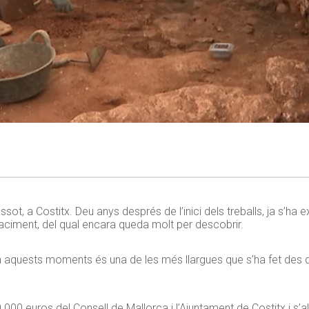
, a Costitx. Deu anys després de l’inici dels treballs, ja s’ha 
jaciment, del qual encara queda molt per descobrir.
aquests moments és una de les més llargues que s’ha fet des d
00 euros del Consell de Mallorca i l’Ajuntament de Costitx i s’all