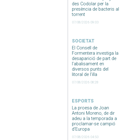
des Codolar per la
presència de bacteris al
torrent
07/08/2026 09:03
SOCIETAT
El Consell de
Formentera investiga la
desaparició de part de
l’abalisament en
diversos punts del
litoral de l’illa
07/08/2026 08:28
ESPORTS
La proesa de Joan
Antoni Moreno, de dir
adeu a la temporada a
proclamar-se campió
d’Europa
07/08/2026 04:50