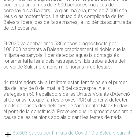
comença amb més de 7.500 persones malaltes de
coronavirus a Balears. La gran majoria, més de 7.000 són
lleus o asimptomàtics. La situació és complicada de fet,
Balears lidera, des de fa setmanes, la incidència acumulada
de tot Espanya.
El 2020 va acabar amb 530 casos diagnosticats per
100.000 habitants a Balears pràcticament el doble que la
mitjana espanyola. I per detectar aquests contagis és
fonamental la feina dels rastrejadors. Els treballadors del
servei de Salut no entenen ni d’horaris ni de festius.
44 rastrejadors civils i militars estan fent feina en el primer
dia de l’any de 8 del matí a 8 del capvespre. A ells
s’afegeixen 50 treballadors de les Unitats Volants d’Atenció
al Coronavirus, que fan les proves PCR al terreny. detecten
molts de casos des dels dies de l’anomentat Black Friday i
el pont de la constitució. Preveuen que l’augment escalarà a
causa de les reunions socials durant les festes de nadal.
35.603 casos confirmats de Covid-10 a Balears durant