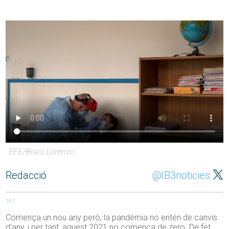
EFE/Brais Lorenzo
Redacció
@IB3noticies
187
Comença un nou any però, la pandèmia no entén de canvis
d’any, i per tant, aquest 2021 no comença de zero. De fet,