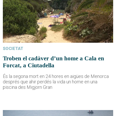
SOCIETAT
Troben el cadàver d’un home a Cala en
Forcat, a Ciutadella
És la segona mort en 24 hores en aigües de Menorca
després que ahir perdés la vida un home en una
piscina des Migjorn Gran