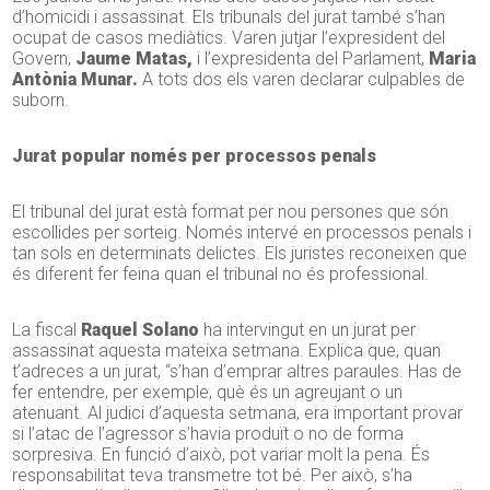
d’homicidi i assassinat. Els tribunals del jurat també s’han
ocupat de casos mediàtics. Varen jutjar l’expresident del
Govern,
Jaume Matas,
i l’expresidenta del Parlament,
Maria
Antònia Munar.
A tots dos els varen declarar culpables de
suborn.
Jurat popular només per processos penals
El tribunal del jurat està format per nou persones que són
escollides per sorteig. Només intervé en processos penals i
tan sols en determinats delictes. Els juristes reconeixen que
és diferent fer feina quan el tribunal no és professional.
La fiscal
Raquel Solano
ha intervingut en un jurat per
assassinat aquesta mateixa setmana. Explica que, quan
t’adreces a un jurat, “s’han d’emprar altres paraules. Has de
fer entendre, per exemple, què és un agreujant o un
atenuant. Al judici d’aquesta setmana, era important provar
si l’atac de l’agressor s’havia produït o no de forma
sorpresiva. En funció d’això, pot variar molt la pena. És
responsabilitat teva transmetre tot bé. Per això, s’ha