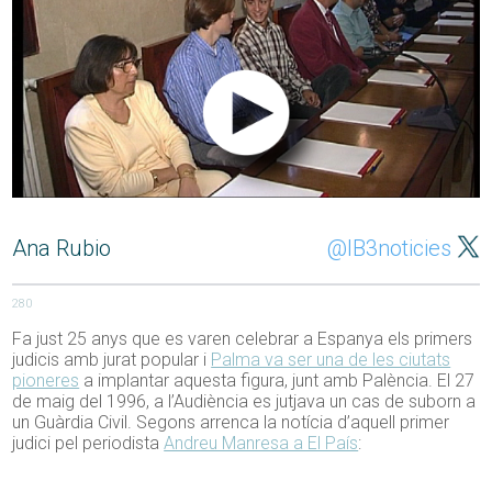
Ana Rubio
@IB3noticies
280
Fa just 25 anys que es varen celebrar a Espanya els primers
judicis amb jurat popular i
Palma va ser una de les ciutats
pioneres
a implantar aquesta figura, junt amb Palència. El 27
de maig del 1996, a l’Audiència es jutjava un cas de suborn a
un Guàrdia Civil. Segons arrenca la notícia d’aquell primer
judici pel periodista
Andreu Manresa a El País
: