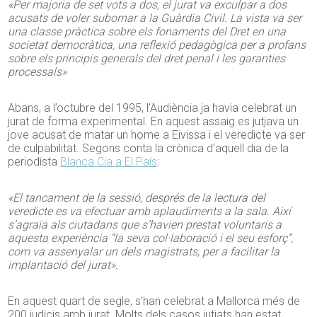
«Per majoria de set vots a dos, el jurat va exculpar a dos
acusats de voler subornar a la Guàrdia Civil. La vista va ser
una classe pràctica sobre els fonaments del Dret en una
societat democràtica, una reflexió pedagògica per a profans
sobre els principis generals del dret penal i les garanties
processals»
Abans, a l’octubre del 1995, l’Audiència ja havia celebrat un
jurat de forma experimental. En aquest assaig es jutjava un
jove acusat de matar un home a Eivissa i el veredicte va ser
de culpabilitat. Segons conta la crònica d’aquell dia de la
periodista
Blanca Cia a El País
:
«El tancament de la sessió, després de la lectura del
veredicte es va efectuar amb aplaudiments a la sala. Així
s’agraïa als ciutadans que s’havien prestat voluntaris a
aquesta experiència “la seva col·laboració i el seu esforç”,
com va assenyalar un dels magistrats, per a facilitar la
implantació del jurat».
En aquest quart de segle, s’han celebrat a Mallorca més de
200 judicis amb jurat. Molts dels casos jutjats han estat