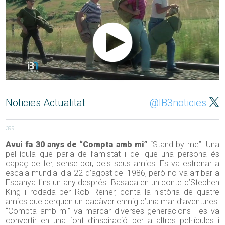
Noticies Actualitat
@IB3noticies
399
Avui fa 30 anys de “Compta amb mi”
“Stand by me”. Una
pel·lícula que parla de l’amistat i del que una persona és
capaç de fer, sense por, pels seus amics. Es va estrenar a
escala mundial dia 22 d’agost del 1986, però no va arribar a
Espanya fins un any després. Basada en un conte d’Stephen
King i rodada per Rob Reiner, conta la història de quatre
amics que cerquen un cadàver enmig d’una mar d’aventures.
“Compta amb mi” va marcar diverses generacions i es va
convertir en una font d’inspiració per a altres pel·lícules i