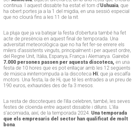
continua. I aquest dissabte ha estat el torn d’
Ushuaia
, que
ha obert portes ja a la 1 del migdia, en una sessió especial
que no clourà fins a les 11 de la nit.
La pluja que ja va batejar la festa d’obertura també ha fet
acte de presència en aquest final de temporada. Una
adversitat meteorològica que no ha fet fer-se enrere els
milers d’assistents vinguts, principalment i per aquest ordre,
del Regne Unit, Itàlia, Espanya, França i Alemanya. Gairebé
7.000 persones passen per aquesta discoteca,
en una
festa de 10 hores que es pot enllaçar amb les 12 següents
de música ininterrompuda a la discoteca
Hï
, que ja escalfa
motors. Una festa, la de Hï, que té les entrades a un preu de
190 euros, exhaurides des de fa 3 mesos.
La resta de discoteques de l’illa celebren, també, les seves
festes de cloenda entre aquest dissabte i dilluns. L’illa
s’acomiada, així, de la temporada 2024.
Una temporada
que els empresaris del sector han qualificat de molt
bona
.