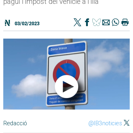
pagui l'impost del vehicle a l'illa
03/02/2023
Redacció
@IB3noticies