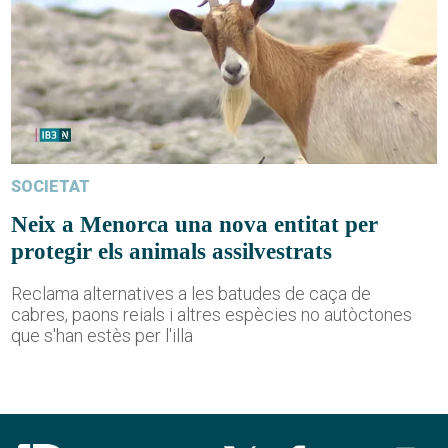
SOCIETAT
Neix a Menorca una nova entitat per
protegir els animals assilvestrats
Reclama alternatives a les batudes de caça de
cabres, paons reials i altres espècies no autòctones
que s'han estès per l'illa