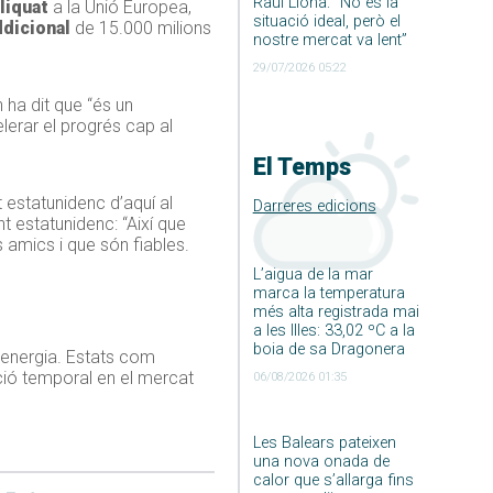
Raúl Llona: ”No és la
liquat
a la Unió Europea,
situació ideal, però el
dicional
de 15.000 milions
nostre mercat va lent”
29/07/2026 05:22
n ha dit que “és un
lerar el progrés cap al
El Temps
 estatunidenc d’aquí al
Darreres edicions
nt estatunidenc: “Així que
 amics i que són fiables.
L’aigua de la mar
marca la temperatura
més alta registrada mai
a les Illes: 33,02 ºC a la
boia de sa Dragonera
l’energia. Estats com
ció temporal en el mercat
06/08/2026 01:35
Les Balears pateixen
una nova onada de
calor que s’allarga fins