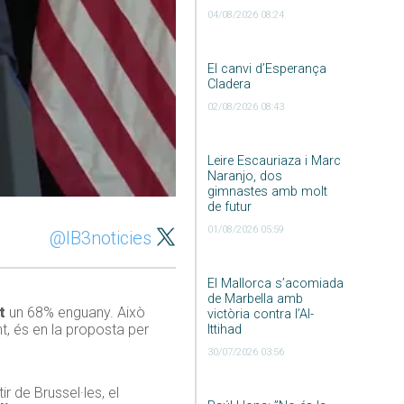
04/08/2026 08:24
El canvi d’Esperança
Cladera
02/08/2026 08:43
Leire Escauriaza i Marc
Naranjo, dos
gimnastes amb molt
de futur
01/08/2026 05:59
@IB3noticies
El Mallorca s’acomiada
de Marbella amb
t
un 68% enguany. Això
victòria contra l’Al-
t, és en la proposta per
Ittihad
30/07/2026 03:56
r de Brussel·les, el