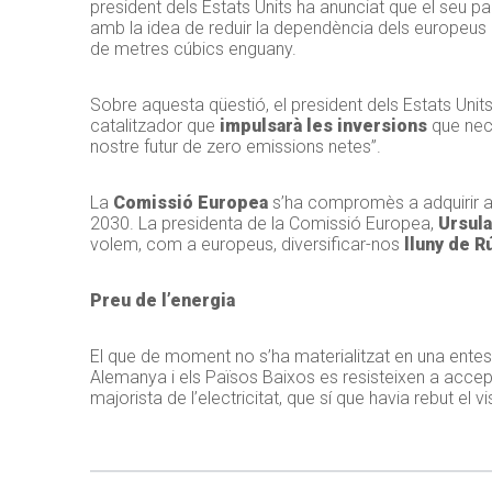
president dels Estats Units ha anunciat que el seu 
amb la idea de reduir la dependència dels europeus
de metres cúbics enguany.
Sobre aquesta qüestió, el president dels Estats Unit
catalitzador que
impulsarà les inversions
que nece
nostre futur de zero emissions netes”.
La
Comissió Europea
s’ha compromès a adquirir 
2030. La presidenta de la Comissió Europea,
Ursula
volem, com a europeus, diversificar-nos
lluny de R
Preu de l’energia
El que de moment no s’ha materialitzat en una entesa
Alemanya i els Països Baixos es resisteixen a acce
majorista de l’electricitat, que sí que havia rebut el 