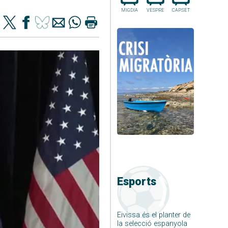
MIGDIA
VESPRE
CAP.SET
Esports
Eivissa és el planter de
la selecció espanyola