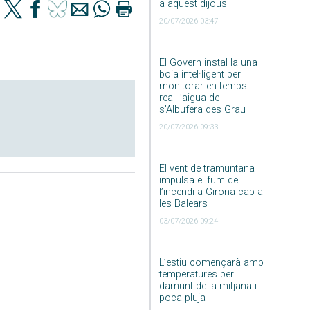
a aquest dijous
20/07/2026 03:47
El Govern instal·la una
boia intel·ligent per
monitorar en temps
real l’aigua de
s’Albufera des Grau
20/07/2026 09:33
El vent de tramuntana
impulsa el fum de
l’incendi a Girona cap a
les Balears
03/07/2026 09:24
L’estiu començarà amb
temperatures per
damunt de la mitjana i
poca pluja