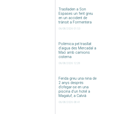
Traslladen a Son
Espases un ferit greu
en un accident de
trànsit a Formentera
06/08/2026 01:53
Polèmica pel trasllat
d’aigua des Mercadal a
Maó amb camions
cisterna
06/08/2026 12:28
Ferida greu una nina de
2 anys després
d’ofegar-se en una
piscina d’un hotel a
Magaluf, a Calvià
06/08/2026 08:41