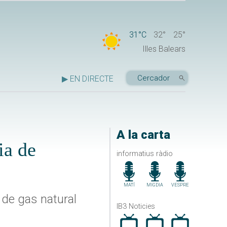
31°C
32°
25°
Illes Balears
▶ EN DIRECTE
A la carta
ia de
informatius ràdio
MATÍ
MIGDIA
VESPRE
 de gas natural
IB3 Noticies