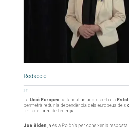
Redacció
241
La
Unió Europea
ha tancat un acord amb els
Estat
permetrà reduir la dependència dels europeus dels
limitar el preu de l’energia.
Joe Biden
ja és a Polònia per conèixer la resposta 