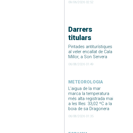
09/06/2026 02:52
Darrers
titulars
Pintades antiturístiques
al veler encallat de Cala
Millor, a Son Servera
06/08/2026 01:49
METEOROLOGIA
L’aigua de la mar
marca la temperatura
més alta registrada mai
a les Illes: 33,02 ºC a la
boia de sa Dragonera
06/08/2026 01:35