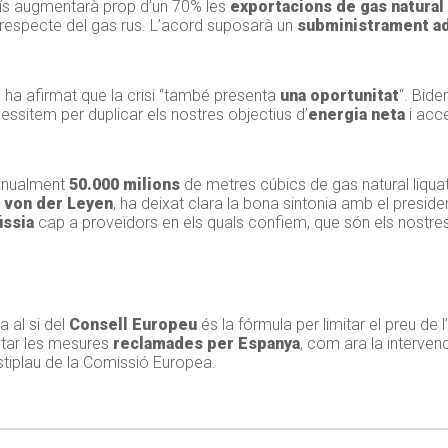
país augmentarà prop d’un 70% les
exportacions de gas natural 
 respecte del gas rus. L’acord suposarà un
subministrament ad
s ha afirmat que la crisi “també presenta
una oportunitat
“. Bide
ssitem per duplicar els nostres objectius d’
energia neta
i acce
anualment
50.000 milions
de metres cúbics de gas natural liquat
 von der Leyen
, ha deixat clara la bona sintonia amb el preside
ússia
cap a proveïdors en els quals confiem, que són els nostres
 al si del
Consell Europeu
és la fórmula per limitar el preu de 
ptar les mesures
reclamades per Espanya
, com ara la interven
vistiplau de la Comissió Europea.