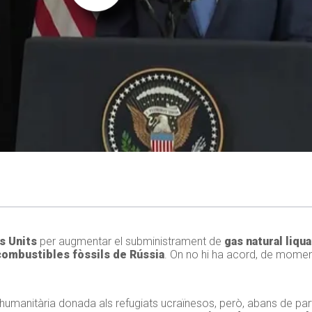
s Units
per augmentar el subministrament de
gas natural liqua
combustibles fòssils de Rússia
. On no hi ha acord, de momen
humanitària donada als refugiats ucraïnesos, però, abans de parti