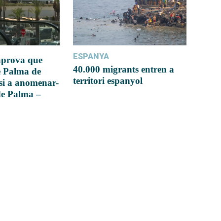
ESPANYA
 aprova que
40.000 migrants entren a
e Palma de
territori espanyol
si a anomenar-
de Palma –