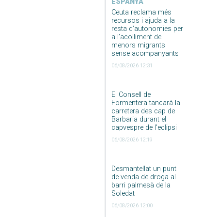
ESPANYA
Ceuta reclama més
recursos i ajuda a la
resta d’autonomies per
a l’acolliment de
menors migrants
sense acompanyants
06/08/2026 12:31
El Consell de
Formentera tancarà la
carretera des cap de
Barbaria durant el
capvespre de l’eclipsi
06/08/2026 12:19
Desmantellat un punt
de venda de droga al
barri palmesà de la
Soledat
06/08/2026 12:00