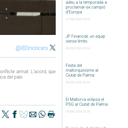
adeu a la temporada a
proclamar-se campió
d’Europa
07/08/2026 04:50
JP Financial, un equip
sense límits
@IB3noticies
06/08/2026 05:54
Festa del
mallorquinisme al
nflicte armat. L’acord, que
Ciutat de Palma
ca del país.
06/08/2026 05:50
El Mallorca eclipsa el
PSG al Ciutat de Palma
06/08/2026 05:36