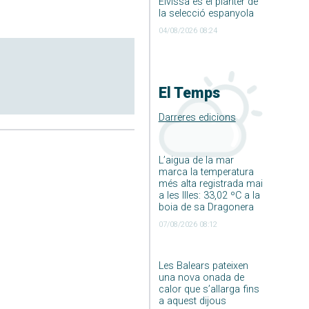
Eivissa és el planter de
la selecció espanyola
04/08/2026 08:24
El Temps
Darreres edicions
L’aigua de la mar
marca la temperatura
més alta registrada mai
a les Illes: 33,02 ºC a la
boia de sa Dragonera
07/08/2026 08:12
Les Balears pateixen
una nova onada de
calor que s’allarga fins
a aquest dijous