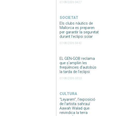
07/08/2026 04:27
SOCIETAT
Els clubs nàutics de
Mallorca es preparen
per garantir la seguretat
durant l’eclipsi solar
07/08/2026 04:42
EL GEN-GOB reclama
que s’ampliïn les
freqüències d’autobús
la tarda de l’eclipsi
07/08/2026 03:53
CULTURA
“Leyarem”, l’exposició
de l’artista sahrauí
Aawah Walad que
reivindica la terra