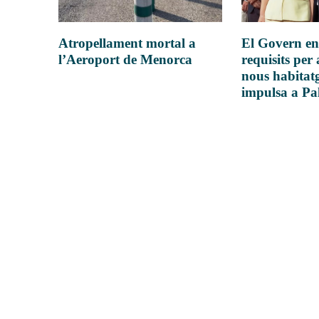
Atropellament mortal a
El Govern en
l’Aeroport de Menorca
requisits per 
nous habitatg
impulsa a P