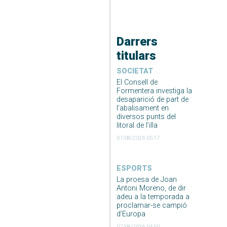
Darrers
titulars
SOCIETAT
El Consell de
Formentera investiga la
desaparició de part de
l’abalisament en
diversos punts del
litoral de l’illa
07/08/2026 05:17
ESPORTS
La proesa de Joan
Antoni Moreno, de dir
adeu a la temporada a
proclamar-se campió
d’Europa
07/08/2026 04:50