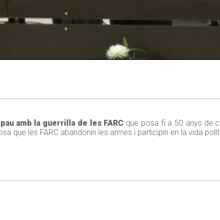
 pau amb la guerrilla de les FARC
que posa fi a 50 anys de co
a que les FARC abandonin les armes i participin en la vida políti