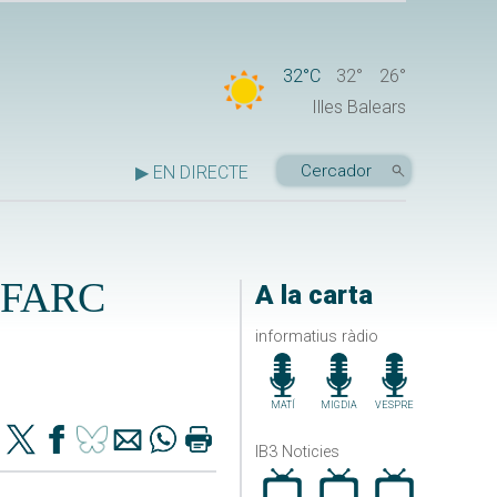
32°C
32°
26°
Illes Balears
▶ EN DIRECTE
es FARC
A la carta
informatius ràdio
MATÍ
MIGDIA
VESPRE
IB3 Noticies