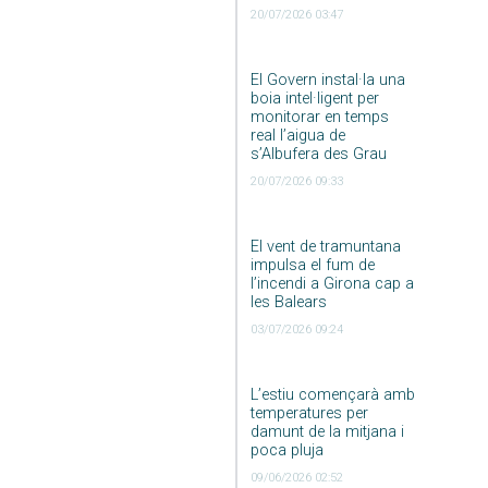
20/07/2026 03:47
El Govern instal·la una
boia intel·ligent per
monitorar en temps
real l’aigua de
s’Albufera des Grau
20/07/2026 09:33
El vent de tramuntana
impulsa el fum de
l’incendi a Girona cap a
les Balears
03/07/2026 09:24
L’estiu començarà amb
temperatures per
damunt de la mitjana i
poca pluja
09/06/2026 02:52