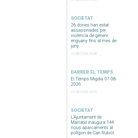
SOCIETAT
26 dones han estat
assassinades per
violència de gènere
enguany fins al mes de
juny
07/08/2026 04:48
DARRER EL TEMPS
El Temps Migdia 07-08-
2026
07/08/2026 04:05
SOCIETAT
L’Ajuntament de
Marratxí inaugura 144
nous aparcaments al
polígon de Can Rubiol