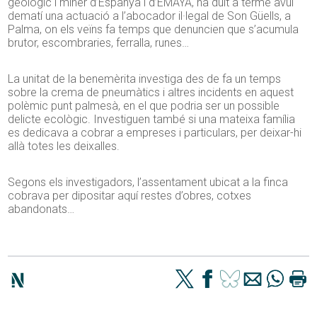
geològic i miner d’Espanya i d’EMAYA, ha duit a terme avui
dematí una actuació a l’abocador il·legal de Son Güells, a
Palma, on els veïns fa temps que denuncien que s’acumula
brutor, escombraries, ferralla, runes…
La unitat de la benemèrita investiga des de fa un temps
sobre la crema de pneumàtics i altres incidents en aquest
polèmic punt palmesà, en el que podria ser un possible
delicte ecològic. Investiguen també si una mateixa família
es dedicava a cobrar a empreses i particulars, per deixar-hi
allà totes les deixalles.
Segons els investigadors, l’assentament ubicat a la finca
cobrava per dipositar aquí restes d’obres, cotxes
abandonats…