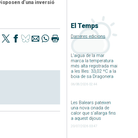
Disposen d’una inversió
El Temps
Darreres edicions
L’aigua de la mar
marca la temperatura
més alta registrada mai
a les Illes: 33,02 ºC a la
boia de sa Dragonera
06/08/2026 02:44
Les Balears pateixen
una nova onada de
calor que s’allarga fins
a aquest dijous
20/07/2026 03:47