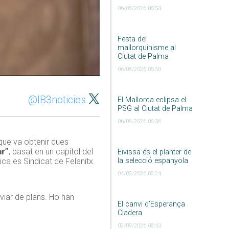
06/08/2026 05:54
Festa del
mallorquinisme al
Ciutat de Palma
06/08/2026 05:50
@IB3noticies
El Mallorca eclipsa el
PSG al Ciutat de Palma
06/08/2026 05:36
 que va obtenir dues
ar”
, basat en un capítol del
Eivissa és el planter de
la selecció espanyola
rica es Sindicat de Felanitx.
04/08/2026 08:24
viar de plans. Ho han
El canvi d’Esperança
Cladera
02/08/2026 08:43