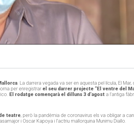
Mallorca
. La darrera vegada va ser en aquesta pel·lícula, El Mar,
orna per enregistrar
el seu darrer projecte “El ventre del M
rico.
El rodatge començarà el dilluns 3 d’agost
a l’antiga fàb
de teatre
, però la pandèmia de coronavirus els va obligar a can
Casamajor i Oscar Kapoya i l’actriu mallorquina Munimu Diallo.