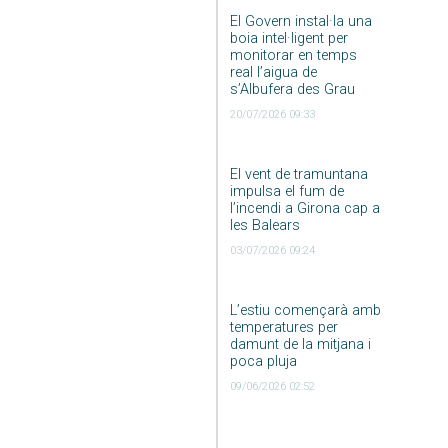
El Govern instal·la una
boia intel·ligent per
monitorar en temps
real l’aigua de
s’Albufera des Grau
20/07/2026 09:33
El vent de tramuntana
impulsa el fum de
l’incendi a Girona cap a
les Balears
03/07/2026 09:24
L’estiu començarà amb
temperatures per
damunt de la mitjana i
poca pluja
09/06/2026 02:52