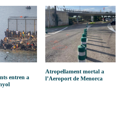
Atropellament mortal a
nts entren a
l’Aeroport de Menorca
anyol