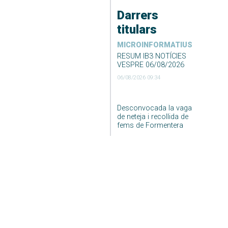
Darrers
titulars
MICROINFORMATIUS
RESUM IB3 NOTÍCIES
VESPRE 06/08/2026
06/08/2026 09:34
Desconvocada la vaga
de neteja i recollida de
fems de Formentera
06/08/2026 09:23
DARRER EL TEMPS
El Temps Migdia 06-08-
2026
06/08/2026 04:55