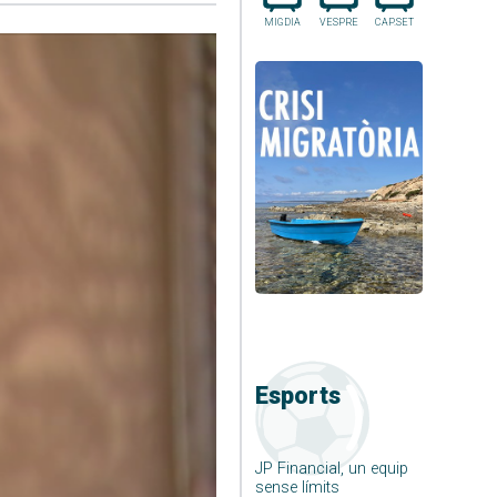
MIGDIA
VESPRE
CAP.SET
Esports
JP Financial, un equip
sense límits