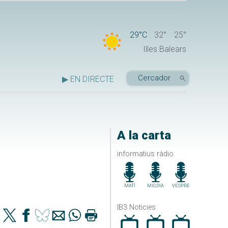
29°C
32°
25°
Illes Balears
▶ EN DIRECTE
A la carta
informatius ràdio
MATÍ
MIGDIA
VESPRE
IB3 Noticies