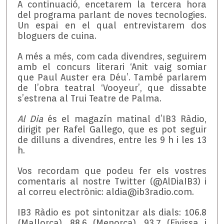
A continuació, encetarem la tercera hora
del programa parlant de noves tecnologies.
Un espai en el qual entrevistarem dos
bloguers de cuina.
A més a més, com cada divendres, seguirem
amb el concurs literari ‘Anit vaig somiar
que Paul Auster era Déu’. També parlarem
de l’obra teatral ‘Vooyeur’, que dissabte
s’estrena al Trui Teatre de Palma.
Al Dia
és el magazín matinal d’IB3 Ràdio,
dirigit per Rafel Gallego, que es pot seguir
de dilluns a divendres, entre les 9 h i les 13
h.
Vos recordam que podeu fer els vostres
comentaris al nostre Twitter (@AlDiaIB3) i
al correu electrònic: aldia@ib3radio.com.
IB3 Ràdio es pot sintonitzar als dials: 106.8
(Mallorca), 88.6 (Menorca), 93.7 (Eivissa i