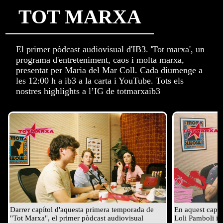
TOT MARXA
El primer pòdcast audiovisual d'IB3. 'Tot marxa', un
programa d'entreteniment, caos i molta marxa,
presentat per Maria del Mar Coll. Cada diumenge a
les 12:00 h a ib3 a la carta i YouTube. Tots els
nostres highlights a l’IG de totmarxaib3
Darrer capítol d'aquesta primera temporada de 
En aquest capí
"Tot Marxa", el primer pòdcast audiovisual 
Loli Pamboli i P