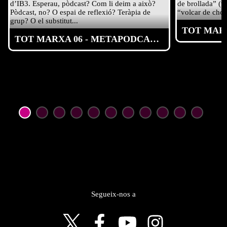
d’IB3. Esperau, pòdcast? Com li deim a això? 
de brollada” (v
Pòdcast, no? O espai de reflexió? Teràpia de 
“volcar de chorr
grup? O el substitut...
TOT MARXA 06 - METAPODCAST amb Júlia Mérida i Antoni Guiscafre
Segueix-nos a