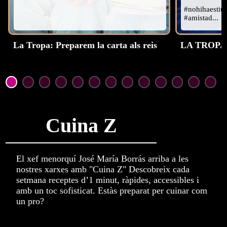
#nohihaestius
#amistad...
La Tropa: Preparem la carta als reis
LA TROPA- 
Cuina Z
El xef menorquí José María Borrás arriba a les
nostres xarxes amb "Cuina Z" Descobreix cada
setmana receptes d’1 minut, ràpides, accessibles i
amb un toc sofisticat. Estàs preparat per cuinar com
un pro?