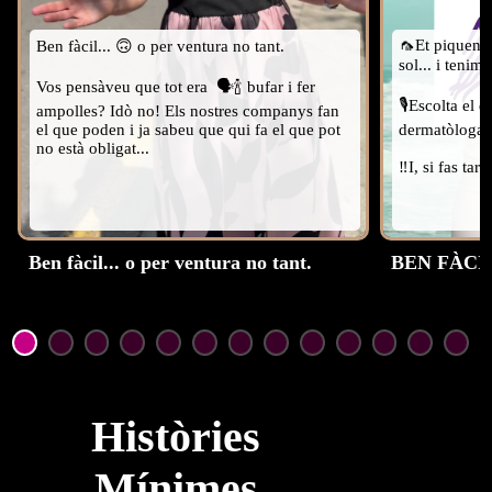
🦟Et piquen m
Ben fàcil... 🙃 o per ventura no tant.

sol... i tenim
Vos pensàveu que tot era  🗣️🍾 bufar i fer 
🎙️Escolta el 
ampolles? Idò no! Els nostres companys fan 
el que poden i ja sabeu que qui fa el que pot 
dermatòloga I
no està obligat...
‼️I, si fas tar
Ben fàcil... o per ventura no tant.
BEN FÀCIL 
Històries
Mínimes