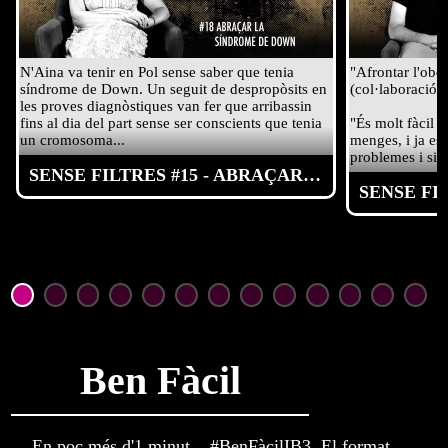
N'Aina va tenir en Pol sense saber que tenia 
"Afrontar l'obesi
síndrome de Down. Un seguit de despropòsits en 
(col·laboració
les proves diagnòstiques van fer que arribassin 
fins al dia del part sense ser conscients que tenia 
"És molt fàcil d
un cromosoma...
menges, i ja es
problemes i sit
SENSE FILTRES #15 - ABRAÇAR LA SÍNDROME DE DOWN
Ben Fàcil
En poc més d'1 minut... #BenFàcilIB3 El format