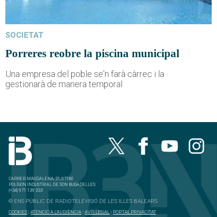
SOCIETAT
Porreres reobre la piscina municipal
Una empresa del poble se'n farà càrrec i la
gestionarà de manera temporal
CARRER MAGDALENA, 21, 07180
POLÍGON INDUSTRIAL DE SON BUGADELLES
(+34) 971 139 333
© ENS PÚBLIC DE RADIOTELEVISIÓ DE LES ILLES BALEARS
COOKIES
|
ATENCIÓ A L'AUDIÈNCIA
|
AVÍS LEGAL
|
PORTAL PRIVACITAT