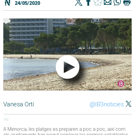
24/05/2020
Vanesa Ortí
@IB3noticies
162
A Menorca, les platges es preparen a poc a poc, així com
els ajuntaments han pogut conèixer les normes establertes