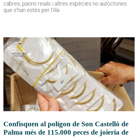
cabres, paons reials i altres espècies no autòctones
que s'han estès per l'illa
Confisquen al polígon de Son Castelló de
Palma més de 115.000 peces de joieria de