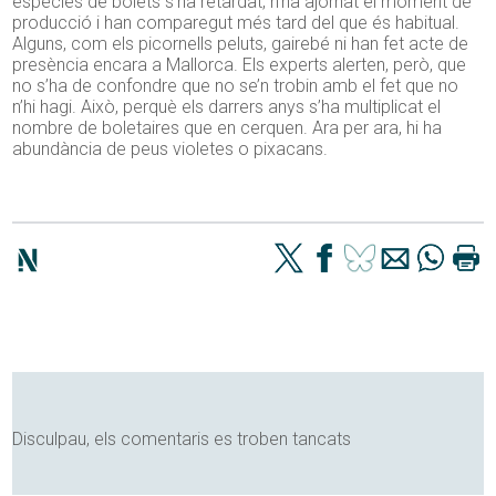
espècies de bolets s’ha retardat, n’ha ajornat el moment de
producció i han comparegut més tard del que és habitual.
Alguns, com els picornells peluts, gairebé ni han fet acte de
presència encara a Mallorca. Els experts alerten, però, que
no s’ha de confondre que no se’n trobin amb el fet que no
n’hi hagi. Això, perquè els darrers anys s’ha multiplicat el
nombre de boletaires que en cerquen. Ara per ara, hi ha
abundància de peus violetes o pixacans.
Disculpau, els comentaris es troben tancats