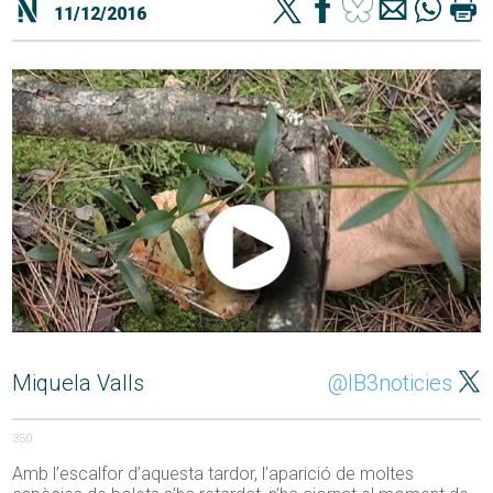
11/12/2016
Miquela Valls
@IB3noticies
350
Amb l’escalfor d’aquesta tardor, l’aparició de moltes