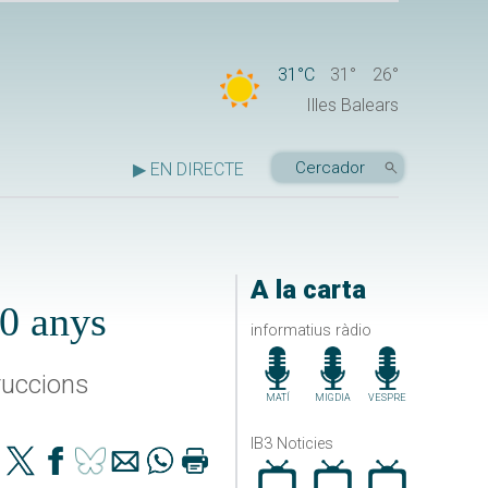
31°C
31°
26°
Illes Balears
▶ EN DIRECTE
A la carta
10 anys
informatius ràdio
ruccions
MATÍ
MIGDIA
VESPRE
IB3 Noticies