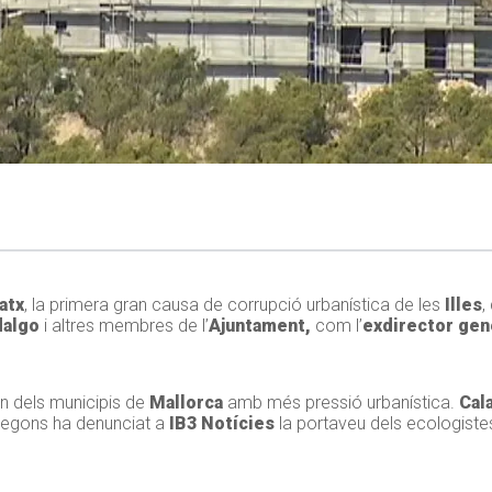
atx
, la primera gran causa de corrupció urbanística de les
Illes
,
dalgo
i altres membres de l’
Ajuntament,
com l’
exdirector gen
.
n dels municipis de
Mallorca
amb més pressió urbanística.
Cal
, segons ha denunciat a
IB3 Notícies
la portaveu dels ecologiste