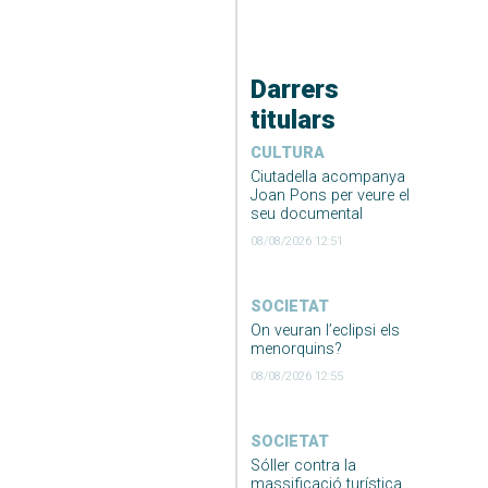
Darrers
titulars
CULTURA
Ciutadella acompanya
Joan Pons per veure el
seu documental
08/08/2026 12:51
SOCIETAT
On veuran l’eclipsi els
menorquins?
08/08/2026 12:55
SOCIETAT
Sóller contra la
massificació turística