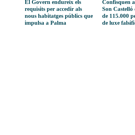
El Govern endureix els
Confisquen a
requisits per accedir als
Son Castelló
nous habitatges públics que
de 115.000 pe
impulsa a Palma
de luxe falsif