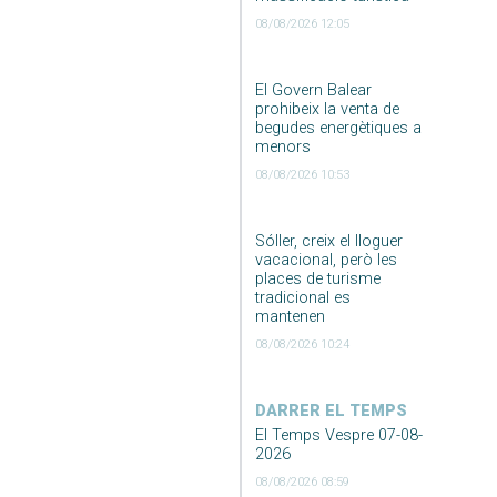
08/08/2026 12:05
El Govern Balear
prohibeix la venta de
begudes energètiques a
menors
08/08/2026 10:53
Sóller, creix el lloguer
vacacional, però les
places de turisme
tradicional es
mantenen
08/08/2026 10:24
DARRER EL TEMPS
El Temps Vespre 07-08-
2026
08/08/2026 08:59