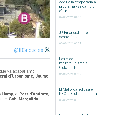
adeu a la temporada a
proclamar-se campió
d’Europa
07/08/2026 04:50
JP Financial, un equip
sense límits
06/08/2026 05:54
@IB3noticies
Festa del
mallorquinisme al
Ciutat de Palma
 que va acabar amb
06/08/2026 05:50
eral d’Urbanisme, Jaume
El Mallorca eclipsa el
a Llamp
, el
Port d’Andratx
,
PSG al Ciutat de Palma
s del
Gob
,
Margalida
06/08/2026 05:36