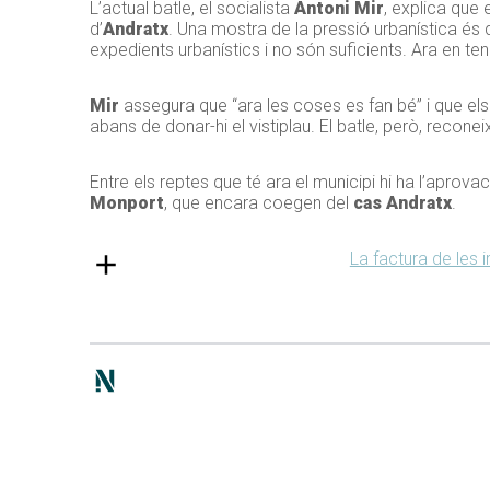
L’actual batle, el socialista
Antoni Mir
, explica que 
d’
Andratx
. Una mostra de la pressió urbanística és q
expedients urbanístics i no són suficients. Ara en te
Mir
assegura que “ara les coses es fan bé” i que els
abans de donar-hi el vistiplau. El batle, però, reco
Entre els reptes que té ara el municipi hi ha l’aprov
Monport
, que encara coegen del
cas Andratx
.
La factura de les 