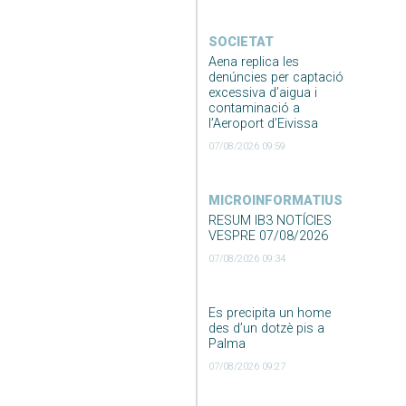
SOCIETAT
Aena replica les
denúncies per captació
excessiva d’aigua i
contaminació a
l’Aeroport d’Eivissa
07/08/2026 09:59
MICROINFORMATIUS
RESUM IB3 NOTÍCIES
VESPRE 07/08/2026
07/08/2026 09:34
Es precipita un home
des d’un dotzè pis a
Palma
07/08/2026 09:27