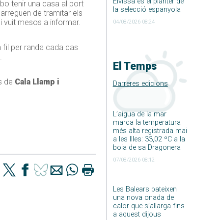
Eivissa és el planter de
 bo tenir una casa al port
la selecció espanyola
arreguen de tramitar els
i vuit mesos a informar.
04/08/2026 08:24
 fil per randa cada cas
.
El Temps
ns de
Cala Llamp i
Darreres edicions
L’aigua de la mar
marca la temperatura
més alta registrada mai
a les Illes: 33,02 ºC a la
boia de sa Dragonera
07/08/2026 08:12
Les Balears pateixen
una nova onada de
calor que s’allarga fins
a aquest dijous