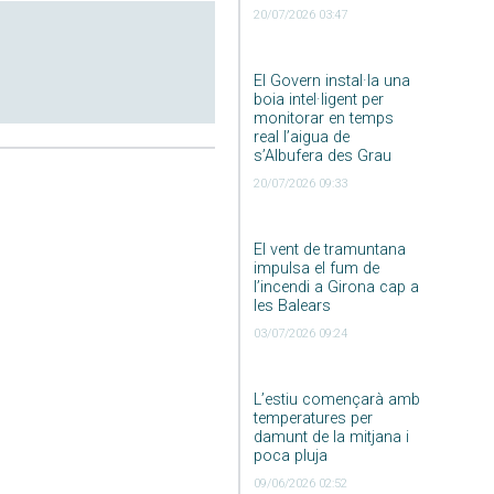
20/07/2026 03:47
El Govern instal·la una
boia intel·ligent per
monitorar en temps
real l’aigua de
s’Albufera des Grau
20/07/2026 09:33
El vent de tramuntana
impulsa el fum de
l’incendi a Girona cap a
les Balears
03/07/2026 09:24
L’estiu començarà amb
temperatures per
damunt de la mitjana i
poca pluja
09/06/2026 02:52