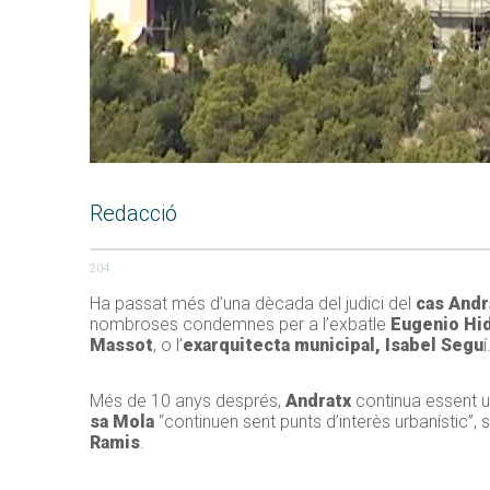
Redacció
204
Ha passat més d’una dècada del judici del
cas Andr
nombroses condemnes per a l’exbatle
Eugenio Hi
Massot
, o l’
exarquitecta municipal, Isabel Segu
í
Més de 10 anys després,
Andratx
continua essent u
sa Mola
“continuen sent punts d’interès urbanístic”
Ramis
.