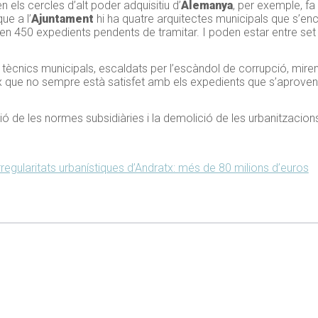
en els cercles d’alt poder adquisitiu d’
Alemanya
, per exemple, fa
ue a l’
Ajuntament
hi ha quatre arquitectes municipals que s’enc
nen 450 expedients pendents de tramitar. I poden estar entre set 
 tècnics municipals, escaldats per l’escàndol de corrupció, miren
neix que no sempre està satisfet amb els expedients que s’aproven
ació de les normes subsidiàries i la demolició de les urbanitzacio
irregularitats urbanístiques d’Andratx: més de 80 milions d’euros