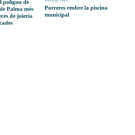
l polígon de
Porreres reobre la piscina
 de Palma més
municipal
ces de joieria
icades