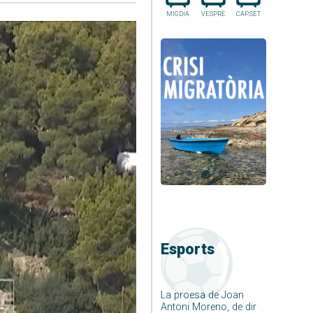
MIGDIA
VESPRE
CAP.SET
Esports
La proesa de Joan
Antoni Moreno, de dir