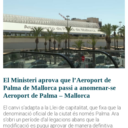
El Ministeri aprova que l’Aeroport de
Palma de Mallorca passi a anomenar-se
Aeroport de Palma – Mallorca
El canvi s'adapta a la Llei de capitalitat, que fixa que la
denominació oficial de la ciutat és només Palma. Ara
s'obri un període d'al·legacions abans que la
modificació es pugui aprovar de manera definitiva.