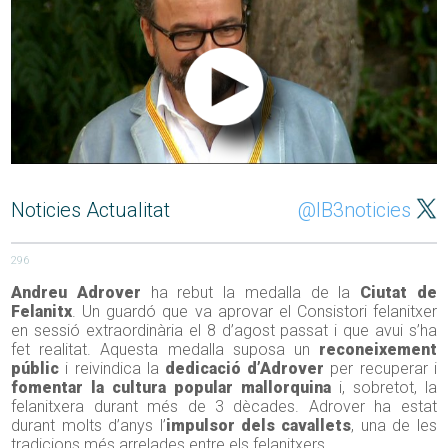
Noticies Actualitat
@IB3noticies
296
Andreu Adrover
ha rebut la medalla de la
Ciutat de
Felanitx
. Un guardó que va aprovar el Consistori felanitxer
en sessió extraordinària el 8 d’agost passat i que avui s’ha
fet realitat. Aquesta medalla suposa un
reconeixement
públic
i reivindica la
dedicació d’Adrover
per recuperar i
fomentar la cultura popular mallorquina
i, sobretot, la
felanitxera durant més de 3 dècades. Adrover ha estat
durant molts d’anys l’
impulsor dels cavallets
, una de les
tradicions més arrelades entre els felanitxers.