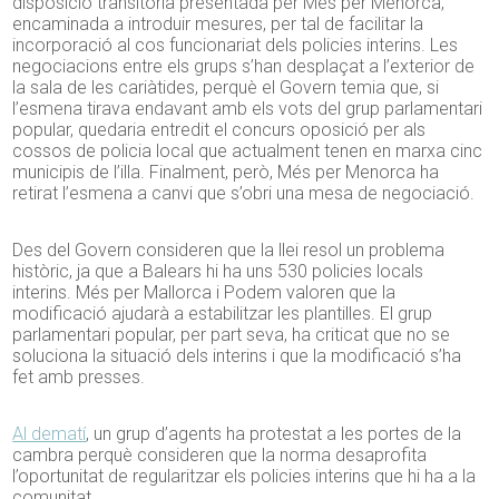
disposició transitòria presentada per Més per Menorca,
encaminada a introduir mesures, per tal de facilitar la
incorporació al cos funcionariat dels policies interins. Les
negociacions entre els grups s’han desplaçat a l’exterior de
la sala de les cariàtides, perquè el Govern temia que, si
l’esmena tirava endavant amb els vots del grup parlamentari
popular, quedaria entredit el concurs oposició per als
cossos de policia local que actualment tenen en marxa cinc
municipis de l’illa. Finalment, però, Més per Menorca ha
retirat l’esmena a canvi que s’obri una mesa de negociació.
Des del Govern consideren que la llei resol un problema
històric, ja que a Balears hi ha uns 530 policies locals
interins. Més per Mallorca i Podem valoren que la
modificació ajudarà a estabilitzar les plantilles. El grup
parlamentari popular, per part seva, ha criticat que no se
soluciona la situació dels interins i que la modificació s’ha
fet amb presses.
Al dematí
, un grup d’agents ha protestat a les portes de la
cambra perquè consideren que la norma desaprofita
l’oportunitat de regularitzar els policies interins que hi ha a la
comunitat.