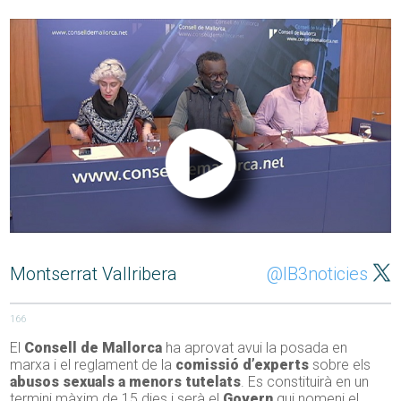
Montserrat Vallribera
@IB3noticies
166
El
Consell de Mallorca
ha aprovat avui la posada en
marxa i el reglament de la
comissió d’experts
sobre els
abusos sexuals a menors tutelats
. Es constituirà en un
termini màxim de 15 dies i serà el
Govern
qui nomeni el