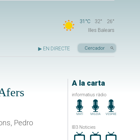
31°C
32°
26°
Illes Balears
▶ EN DIRECTE
A la carta
’Afers
informatius ràdio
MATÍ
MIGDIA
VESPRE
ions, Pedro
IB3 Noticies