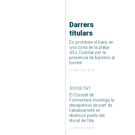
Darrers
titulars
Es prohibeix el bany en
una zona de la platja
d’Es Codolar per la
presència de bacteris al
torrent
07/08/2026 08:19
SOCIETAT
El Consell de
Formentera investiga la
desaparició de part de
l’abalisament en
diversos punts del
litoral de l’illa
07/08/2026 08:28