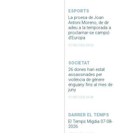
ESPORTS
La proesa de Joan
Antoni Moreno, de dir
adeu a la temporada a
proclamar-se campió
d’Europa
07/08/2026 04:50
SOCIETAT
26 dones han estat
assassinades per
violència de gènere
enguany fins al mes de
juny
07/08/2026 04:48
DARRER EL TEMPS
El Temps Migdia 07-08-
2026