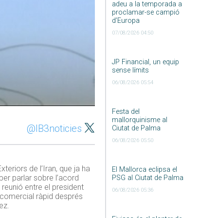
adeu a la temporada a
proclamar-se campió
d’Europa
07/08/2026 04:50
JP Financial, un equip
sense límits
06/08/2026 05:54
Festa del
mallorquinisme al
@IB3noticies
Ciutat de Palma
06/08/2026 05:50
teriors de l’Iran, que ja ha
El Mallorca eclipsa el
per parlar sobre l’acord
PSG al Ciutat de Palma
 reunió entre el president
06/08/2026 05:36
d comercial ràpid després
ez.