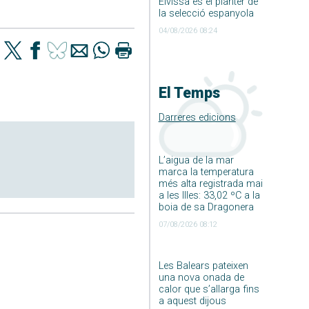
Eivissa és el planter de
la selecció espanyola
04/08/2026 08:24
El Temps
Darreres edicions
L’aigua de la mar
marca la temperatura
més alta registrada mai
a les Illes: 33,02 ºC a la
boia de sa Dragonera
07/08/2026 08:12
Les Balears pateixen
una nova onada de
calor que s’allarga fins
a aquest dijous