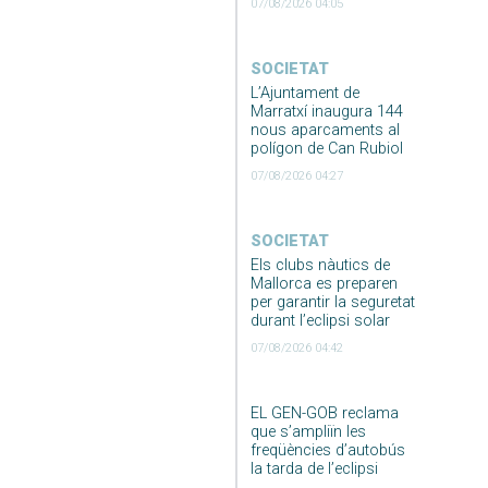
07/08/2026 04:05
SOCIETAT
L’Ajuntament de
Marratxí inaugura 144
nous aparcaments al
polígon de Can Rubiol
07/08/2026 04:27
SOCIETAT
Els clubs nàutics de
Mallorca es preparen
per garantir la seguretat
durant l’eclipsi solar
07/08/2026 04:42
EL GEN-GOB reclama
que s’ampliïn les
freqüències d’autobús
la tarda de l’eclipsi