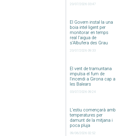
20/07/2026 03:47
El Govern instal·la una
boia intel·ligent per
monitorar en temps
real l’aigua de
s’Albufera des Grau
20/07/2026 09:33
El vent de tramuntana
impulsa el fum de
l’incendi a Girona cap a
les Balears
03/07/2026 09:24
L’estiu començarà amb
temperatures per
damunt de la mitjana i
poca pluja
09/06/2026 02:52